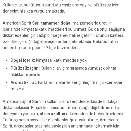
Kullanıcılar, bu tütünün sunduğu eşsiz aromayı ve pürüzsüz içim
deneyimini sıkça vurgulamaktadır.
American Spirit Sarı,
tamamen doğal
malzemelerle üretilir.
İçerisinde kimyasal katkı maddeleri bulunmaz. Bu da onu, sağlığına
dikkat edenler için cazip bir seçenek haline getirir. Tütünün kalitesi,
özellikle içerdiği doğal bileşenlerden gelmektedir. Peki, bu tütün
neden bu kadar popüler? İşte bazı nedenler:
Doğal İçerik:
Kimyasal katkı maddesi yok.
Pürüzsüz İçim:
Kullanıcılar, içim sırasında yumuşak bir tat
aldıklarını belirtir.
Aromatik Tat:
Farklı aromalar ile zenginleştirilmiş seçenekler
mevcut.
American Spirit Sarı’nın kullanıcılar üzerindeki etkisi de oldukça
dikkat çekicidir. Birçok kullanıcı, bu tütünün sağladığı tatmin edici
deneyimin yanı sıra,
stres azaltıcı
etkilerinden de bahsetmektedir.
Tütün içmenin sosyal bir etkinlik olduğu düşünülürse, American
Spirit, arkadaşlar arasında paylaşılan anların tadını çıkarmak için