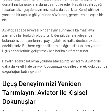
donatılmış bir uçak, sizi daha da motive eder. Hayalinizdeki uçağı
tasarlamak, uçuş deneyiminizi daha da özel kılar. Kendi stilinizi
yansıtan bir uçakla gökyüzünde süzülmek, gerçekten de eşsiz bir
his.
Aviator, sadece bireysel bir deneyim sunmakla kalmaz; aynı
zamanda bir topluluk oluşturur. Diğer pilotlarla etkileşimde
bulunabilir, deneyimlerinizi paylaşabilir ve hatta dostça rekabet
edebilirsiniz. Bu, hem eğlenceli hem de öğretici bir ortam yaratır.
Uçuş becerilerinizi geliştirmek için harika bir fırsat sunar.
Hayalinizdeki pilot olma yolunda atacağınız her adım, Aviator ile
daha da keyifli hale geliyor. Uçuşunuzu kişiselleştirerek, gökyüzünde
özgürlüğün tadını çıkarın!
Uçuş Deneyiminizi Yeniden
Tanımlayın: Aviator ile Kişisel
Dokunuşlar