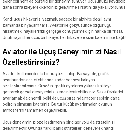
eğlenceli hem de öğretici bir deneyim sunuyor. Uçuşunuzu kaydedip,
daha sonra izleyerek kendinizi geliştirme fırsatını da yakalıyorsunuz.
Kendi uçuş hikayenizi yazmak, sadece bir aktivite değil; aynı
zamanda bir yaşam tarzı. Aviator ile gökyüzünde özgürlüğü
hissetmek, hayallerinizi gerçeğe dönüştürmek için harika bir fırsat.
Unutmayın, her uçuş bir hikaye, her hikaye ise sizin kaleminize bağlı!
Aviator ile Uçuş Deneyiminizi Nasıl
Özelleştirirsiniz?
Aviator, kullanıcı dostu bir arayüze sahip. Bu sayede, grafik
ayarlarından ses efektlerine kadar her şeyi kolayca
özelleştirebilirsiniz. Örneğin, grafik ayarlarını yüksek kaliteye
getirerek görsel deneyiminizi zenginleştirebilirsiniz. Ses efektlerini
ayarlamak da önemli; belki de uçuş sırasında motor sesinin daha
belirgin olmasını istersiniz. Bu tür küçük ayarlamalar, oyunun
atmosferini tamamen değiştirebilir.
Uçuş deneyiminizi özelleştirmenin bir diğer yolu da stratejinizi
geliştirmektir. Oyunda farklı bahis stratejileri deneyerek hangi