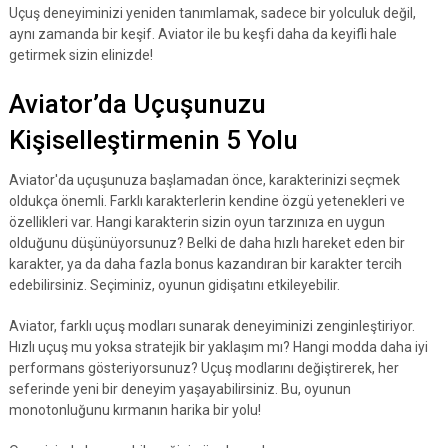
Uçuş deneyiminizi yeniden tanımlamak, sadece bir yolculuk değil,
aynı zamanda bir keşif. Aviator ile bu keşfi daha da keyifli hale
getirmek sizin elinizde!
Aviator’da Uçuşunuzu
Kişiselleştirmenin 5 Yolu
Aviator'da uçuşunuza başlamadan önce, karakterinizi seçmek
oldukça önemli. Farklı karakterlerin kendine özgü yetenekleri ve
özellikleri var. Hangi karakterin sizin oyun tarzınıza en uygun
olduğunu düşünüyorsunuz? Belki de daha hızlı hareket eden bir
karakter, ya da daha fazla bonus kazandıran bir karakter tercih
edebilirsiniz. Seçiminiz, oyunun gidişatını etkileyebilir.
Aviator, farklı uçuş modları sunarak deneyiminizi zenginleştiriyor.
Hızlı uçuş mu yoksa stratejik bir yaklaşım mı? Hangi modda daha iyi
performans gösteriyorsunuz? Uçuş modlarını değiştirerek, her
seferinde yeni bir deneyim yaşayabilirsiniz. Bu, oyunun
monotonluğunu kırmanın harika bir yolu!