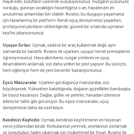
Hayal edin, bulutların üzerinde süzülüyorsunuz. Rüzgarın yüzünüze
vurduğu, güneşin sıcaklığını hissettiğiniz o an, hayatınızın en
unutulmaz anlarından biri olabilir. Aviator, bu duyguyu yaşamanız
için tasarlanmış bir platform. Kendi uçuş deneyiminizi yaşarken,
profesyonel pilotların rehberliğinde, güvenli bir ortamda uçmanın
keyfini çıkarıyorsunuz.
Uçuşun Sırları
: Uçmak, sadece bir araç kullanmak değil, aynı
zamanda bir sanattır. Aviator ile uçarken, uçuşun temel prensiplerini
öğreniyorsunuz. Hava akımlarını, rüzgar yönlerini ve uçuş
dinamiklerini anlamak, sizi daha yetkin bir pilot yapıyor. Bu süreçte,
hem eğleniyor hem de yeni beceriler kazanıyorsunuz.
Eşsiz Manzaralar
: Uçarken gördüğünüz manzaralar, sizi
büyüleyecek. Yüksekten bakıldığında, doğanın güzellikleri bambaşka
bir boyut kazanıyor. Dağlar, göller ve şehirler, havadan izlenince
adeta bir tablo gibi görünüyor. Bu eşsiz manzaralar, uçuş
deneyiminizi daha da özel kılıyor.
Kendinizi Keşfedin
: Uçmak, kendinizi keşfetmenin en heyecan
verici yollarından biridir. Korkularınızı yenmek, sınırlarınızı zorlamak
ve özgürlüğün tadını çıkarmak için mükemmel bir fırsat. Aviator ile