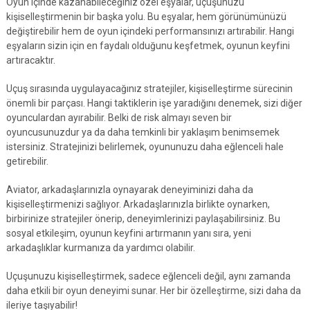
Oyun içinde kazanabileceğiniz özel eşyalar, uçuşunuzu
kişiselleştirmenin bir başka yolu. Bu eşyalar, hem görünümünüzü
değiştirebilir hem de oyun içindeki performansınızı artırabilir. Hangi
eşyaların sizin için en faydalı olduğunu keşfetmek, oyunun keyfini
artıracaktır.
Uçuş sırasında uygulayacağınız stratejiler, kişiselleştirme sürecinin
önemli bir parçası. Hangi taktiklerin işe yaradığını denemek, sizi diğer
oyunculardan ayırabilir. Belki de risk almayı seven bir
oyuncusunuzdur ya da daha temkinli bir yaklaşım benimsemek
istersiniz. Stratejinizi belirlemek, oyununuzu daha eğlenceli hale
getirebilir.
Aviator, arkadaşlarınızla oynayarak deneyiminizi daha da
kişiselleştirmenizi sağlıyor. Arkadaşlarınızla birlikte oynarken,
birbirinize stratejiler önerip, deneyimlerinizi paylaşabilirsiniz. Bu
sosyal etkileşim, oyunun keyfini artırmanın yanı sıra, yeni
arkadaşlıklar kurmanıza da yardımcı olabilir.
Uçuşunuzu kişiselleştirmek, sadece eğlenceli değil, aynı zamanda
daha etkili bir oyun deneyimi sunar. Her bir özelleştirme, sizi daha da
ileriye taşıyabilir!