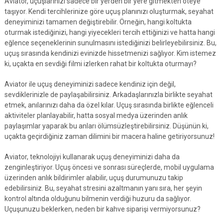
Aviator, uçuşlarınızı sadece bir yerden bir yere gitmekten öteye
taşıyor. Kendi tercihlerinize göre uçuş planınızı oluşturmak, seyahat
deneyiminizi tamamen değiştirebilir. Örneğin, hangi koltukta
oturmak istediğinizi, hangi yiyecekleri tercih ettiğinizi ve hatta hangi
eğlence seçeneklerinin sunulmasını istediğinizi belirleyebilirsiniz. Bu,
uçuş sırasında kendinizi evinizde hissetmenizi sağlıyor. Kim istemez
ki, uçakta en sevdiği filmi izlerken rahat bir koltukta oturmayı?
Aviator ile uçuş deneyiminizi sadece kendiniz için değil,
sevdiklerinizle de paylaşabilirsiniz. Arkadaşlarınızla birlikte seyahat
etmek, anılarınızı daha da özel kılar. Uçuş sırasında birlikte eğlenceli
aktiviteler planlayabilir, hatta sosyal medya üzerinden anlık
paylaşımlar yaparak bu anları ölümsüzleştirebilirsiniz. Düşünün ki,
uçakta geçirdiğiniz zaman dilimini bir macera haline getiriyorsunuz!
Aviator, teknolojiyi kullanarak uçuş deneyiminizi daha da
zenginleştiriyor. Uçuş öncesi ve sonrası süreçlerde, mobil uygulama
üzerinden anlık bildirimler alabilir, uçuş durumunuzu takip
edebilirsiniz. Bu, seyahat stresini azaltmanın yanı sıra, her şeyin
kontrol altında olduğunu bilmenin verdiği huzuru da sağlıyor.
Uçuşunuzu beklerken, neden bir kahve siparişi vermiyorsunuz?