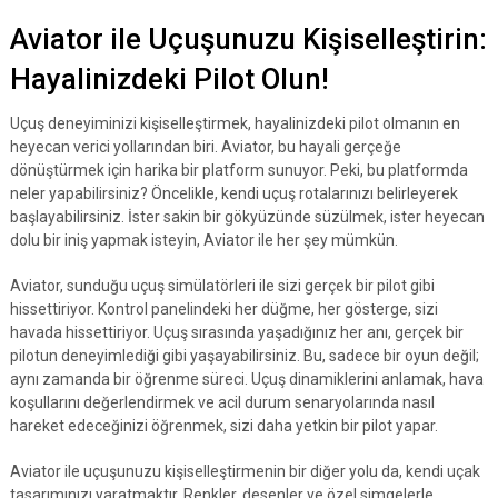
Aviator ile Uçuşunuzu Kişiselleştirin:
Hayalinizdeki Pilot Olun!
Uçuş deneyiminizi kişiselleştirmek, hayalinizdeki pilot olmanın en
heyecan verici yollarından biri. Aviator, bu hayali gerçeğe
dönüştürmek için harika bir platform sunuyor. Peki, bu platformda
neler yapabilirsiniz? Öncelikle, kendi uçuş rotalarınızı belirleyerek
başlayabilirsiniz. İster sakin bir gökyüzünde süzülmek, ister heyecan
dolu bir iniş yapmak isteyin, Aviator ile her şey mümkün.
Aviator, sunduğu uçuş simülatörleri ile sizi gerçek bir pilot gibi
hissettiriyor. Kontrol panelindeki her düğme, her gösterge, sizi
havada hissettiriyor. Uçuş sırasında yaşadığınız her anı, gerçek bir
pilotun deneyimlediği gibi yaşayabilirsiniz. Bu, sadece bir oyun değil;
aynı zamanda bir öğrenme süreci. Uçuş dinamiklerini anlamak, hava
koşullarını değerlendirmek ve acil durum senaryolarında nasıl
hareket edeceğinizi öğrenmek, sizi daha yetkin bir pilot yapar.
Aviator ile uçuşunuzu kişiselleştirmenin bir diğer yolu da, kendi uçak
tasarımınızı yaratmaktır. Renkler, desenler ve özel simgelerle