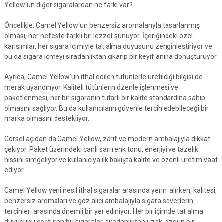
Yellow'un diğer sigaralardan ne farkı var?
Öncelikle, Camel Yellow'un benzersiz aromalarıyla tasarlanmış
olması, her nefeste farklı bir lezzet sunuyor. İçeriğindeki özel
karışımlar, her sigara içimiyle tat alma duyusunu zenginleştiriyor ve
bu da sigara içmeyi sıradanlıktan çıkarıp bir keyif anına dönüştürüyor.
Ayrıca, Camel Yellow'un ithal edilen tütünlerle üretildiği bilgisi de
merak uyandırıyor. Kaliteli tütünlerin özenle işlenmesi ve
paketlenmesi, her bir sigaranın tutarlı bir kalite standardına sahip
olmasını sağlıyor. Bu da kullanıcıların güvenle tercih edebileceği bir
marka olmasını destekliyor.
Görsel açıdan da Camel Yellow, zarif ve modern ambalajıyla dikkat
çekiyor. Paket üzerindeki canlı sarı renk tonu, enerjiyi ve tazelik
hissini simgeliyor ve kullanıcıya ilk bakışta kalite ve özenli üretim vaat
ediyor.
Camel Yellow yeni nesil ithal sigaralar arasında yerini alırken, kalitesi,
benzersiz aromaları ve göz alıcı ambalajıyla sigara severlerin
tercihleri arasında önemli bir yer ediniyor. Her bir içimde tat alma
duyusunu coşturan bu sigaralar, sıradanlıktan uzak, özgün bir