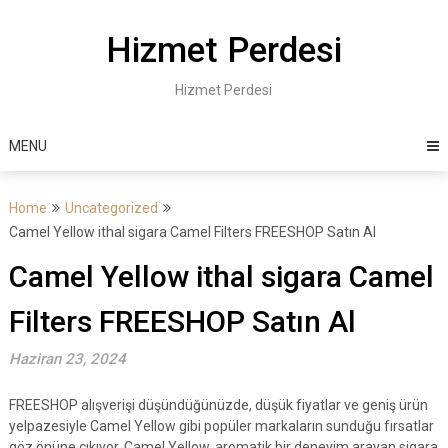
Skip
to
Hizmet Perdesi
content
Hizmet Perdesi
MENU
Home
Uncategorized
Camel Yellow ithal sigara Camel Filters FREESHOP Satın Al
Camel Yellow ithal sigara Camel
Filters FREESHOP Satın Al
Haziran 23, 2024
FREESHOP alışverişi düşündüğünüzde, düşük fiyatlar ve geniş ürün
yelpazesiyle Camel Yellow gibi popüler markaların sunduğu fırsatlar
göz önüne çıkıyor. Camel Yellow, aromatik bir deneyim arayan sigara