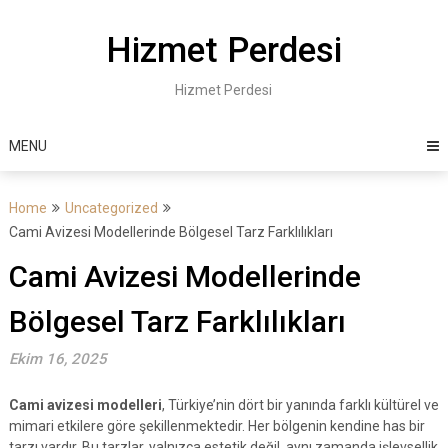
Skip
to
Hizmet Perdesi
content
Hizmet Perdesi
MENU
Home
Uncategorized
Cami Avizesi Modellerinde Bölgesel Tarz Farklılıkları
Cami Avizesi Modellerinde
Bölgesel Tarz Farklılıkları
Ekim 16, 2025
Cami avizesi modelleri
, Türkiye’nin dört bir yanında farklı kültürel ve
mimari etkilere göre şekillenmektedir. Her bölgenin kendine has bir
tarzı vardır. Bu tarzlar, yalnızca estetik değil, aynı zamanda işlevsellik