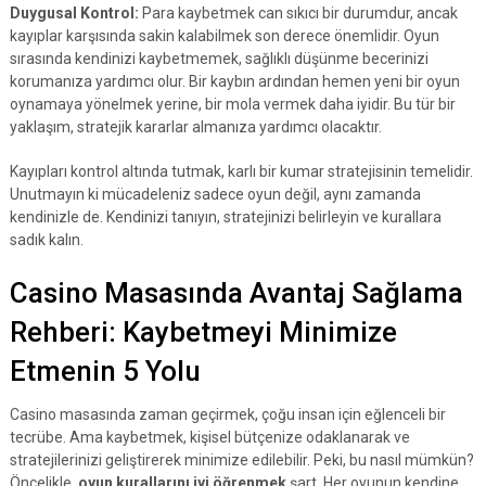
Duygusal Kontrol:
Para kaybetmek can sıkıcı bir durumdur, ancak
kayıplar karşısında sakin kalabilmek son derece önemlidir. Oyun
sırasında kendinizi kaybetmemek, sağlıklı düşünme becerinizi
korumanıza yardımcı olur. Bir kaybın ardından hemen yeni bir oyun
oynamaya yönelmek yerine, bir mola vermek daha iyidir. Bu tür bir
yaklaşım, stratejik kararlar almanıza yardımcı olacaktır.
Kayıpları kontrol altında tutmak, karlı bir kumar stratejisinin temelidir.
Unutmayın ki mücadeleniz sadece oyun değil, aynı zamanda
kendinizle de. Kendinizi tanıyın, stratejinizi belirleyin ve kurallara
sadık kalın.
Casino Masasında Avantaj Sağlama
Rehberi: Kaybetmeyi Minimize
Etmenin 5 Yolu
Casino masasında zaman geçirmek, çoğu insan için eğlenceli bir
tecrübe. Ama kaybetmek, kişisel bütçenize odaklanarak ve
stratejilerinizi geliştirerek minimize edilebilir. Peki, bu nasıl mümkün?
Öncelikle,
oyun kurallarını iyi öğrenmek
şart. Her oyunun kendine