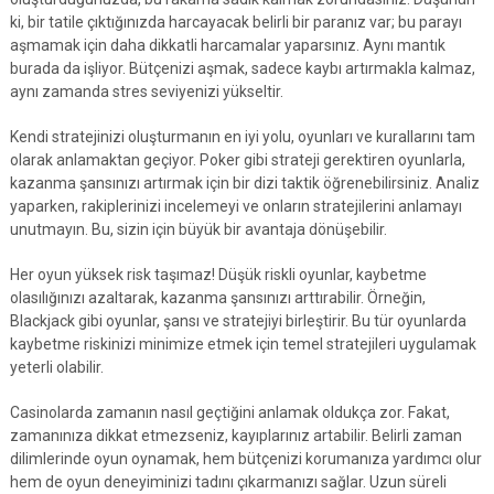
ki, bir tatile çıktığınızda harcayacak belirli bir paranız var; bu parayı
aşmamak için daha dikkatli harcamalar yaparsınız. Aynı mantık
burada da işliyor. Bütçenizi aşmak, sadece kaybı artırmakla kalmaz,
aynı zamanda stres seviyenizi yükseltir.
Kendi stratejinizi oluşturmanın en iyi yolu, oyunları ve kurallarını tam
olarak anlamaktan geçiyor. Poker gibi strateji gerektiren oyunlarla,
kazanma şansınızı artırmak için bir dizi taktik öğrenebilirsiniz. Analiz
yaparken, rakiplerinizi incelemeyi ve onların stratejilerini anlamayı
unutmayın. Bu, sizin için büyük bir avantaja dönüşebilir.
Her oyun yüksek risk taşımaz! Düşük riskli oyunlar, kaybetme
olasılığınızı azaltarak, kazanma şansınızı arttırabilir. Örneğin,
Blackjack gibi oyunlar, şansı ve stratejiyi birleştirir. Bu tür oyunlarda
kaybetme riskinizi minimize etmek için temel stratejileri uygulamak
yeterli olabilir.
Casinolarda zamanın nasıl geçtiğini anlamak oldukça zor. Fakat,
zamanınıza dikkat etmezseniz, kayıplarınız artabilir. Belirli zaman
dilimlerinde oyun oynamak, hem bütçenizi korumanıza yardımcı olur
hem de oyun deneyiminizi tadını çıkarmanızı sağlar. Uzun süreli