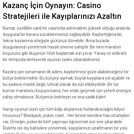
Kazanç İçin Oynayın: Casino
Stratejileri ile Kayıplarınızı Azaltın
Kumar, özellikle canlı bir casinoda adrenalinin yüksek olduğu anlarda
duygusal bir karara sürüklenmenizi sağlayabilir. Kaybettiğinizde,
tekrar kazanma isteğiyle gözünüz dönebilir. Ama burada
duygularınızı yönetmek hayati öneme sahiptir. Bir nevi maraton
koşucusu gibi düşünün: Hızlı başlamak sizi yorar. Yavaş ve istikrarlı
bir tempoda ilerleyerek oyunun tadını çıkarabilirsiniz.
Kazanç için oynamanın ilk adımı, kaybetmeyi göze alabileceğiniz bir
bütçe belirlemektir. Bu bütçeyi aşmak, büyük kayıplara yol açabilir ve
bu sadece maddi değil, ruhsal olarak da sizi etkileyebilir. Bir tür
kumar maratonu koşuyorsanız, her etabı geçmek için yeterli enerjiye
sahip olmalısınız. Bütçenizi belirleyin ve ona sadık kalın!
Hangi oyunun sizin için tüm kalp atışlarınızı hızlandıracağını biliyor
musunuz? Blackjack, poker, rulet… Her birinin kendine has stratejileri
var. Örneğin, pokerde blöf yapmayı öğrenmek sizi öne çıkarabilir.
Rulette ise dış bahislere yönelmek, kayıplarınızı azaltmanın bir yolu