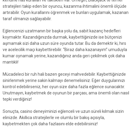
kendine has kuralları ve taktikleri var. Örneğin, Blackjack’te temel
stratejileri takip eden bir oyuncu, kazanma ihtimalini önemli ölçüde
artırabilir. Oyun kurallarını öğrenmek ve bunları uygulamak, kazanan
taraf olmanızı sağlayabilir.
Eğlencenizi uzatmanın bir başka yolu da, sabit kazanç hedefleri
koymaktır. Kazandığınızda durmak, kaybettiğinizde ise bütçenizi
aşmamak sizi daha uzun süre oyunda tutar. Bu da demektir ki, hırs
ve acelecilik maçı kaybettirebilir. “Biraz daha kazanayım” umuduyla
kumar oynamak yerine, kazandığınız anda geri çekilmek çok daha
mantıklı!
Mücadeleci bir ruh hali bazen geceyi mahvedebilir. Kaybettiğinizde
sinirlenmek yerine sakin kalmayı denemelisiniz. Eğer duygularınızı
kontrol edebilirseniz, her oyun size daha fazla eğlence sunacaktır.
Unutmayın, kaybetmek de oyunun bir parçası, ama önemli olan nasıl
tepki verdiğiniz!
Sonuçta, casino deneyiminizi eğlenceli ve uzun süreli kılmak sizin
elinizde. Akıllıca stratejilerle ve olumlu bir bakış açısıyla,
kaybetmekten çok daha fazlasını elde edebilirsiniz!