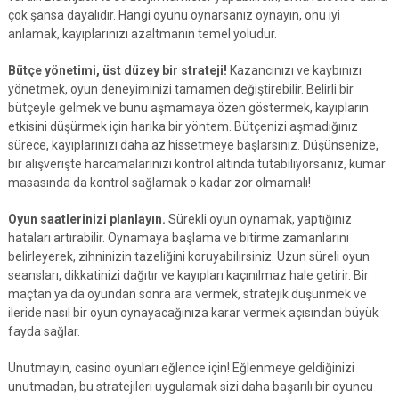
çok şansa dayalıdır. Hangi oyunu oynarsanız oynayın, onu iyi
anlamak, kayıplarınızı azaltmanın temel yoludur.
Bütçe yönetimi, üst düzey bir strateji!
Kazancınızı ve kaybınızı
yönetmek, oyun deneyiminizi tamamen değiştirebilir. Belirli bir
bütçeyle gelmek ve bunu aşmamaya özen göstermek, kayıpların
etkisini düşürmek için harika bir yöntem. Bütçenizi aşmadığınız
sürece, kayıplarınızı daha az hissetmeye başlarsınız. Düşünsenize,
bir alışverişte harcamalarınızı kontrol altında tutabiliyorsanız, kumar
masasında da kontrol sağlamak o kadar zor olmamalı!
Oyun saatlerinizi planlayın.
Sürekli oyun oynamak, yaptığınız
hataları artırabilir. Oynamaya başlama ve bitirme zamanlarını
belirleyerek, zihninizin tazeliğini koruyabilirsiniz. Uzun süreli oyun
seansları, dikkatinizi dağıtır ve kayıpları kaçınılmaz hale getirir. Bir
maçtan ya da oyundan sonra ara vermek, stratejik düşünmek ve
ileride nasıl bir oyun oynayacağınıza karar vermek açısından büyük
fayda sağlar.
Unutmayın, casino oyunları eğlence için! Eğlenmeye geldiğinizi
unutmadan, bu stratejileri uygulamak sizi daha başarılı bir oyuncu