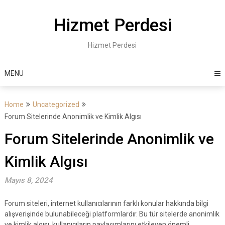
Skip
to
Hizmet Perdesi
content
Hizmet Perdesi
MENU
Home
Uncategorized
Forum Sitelerinde Anonimlik ve Kimlik Algısı
Forum Sitelerinde Anonimlik ve
Kimlik Algısı
Mayıs 8, 2024
Forum siteleri, internet kullanıcılarının farklı konular hakkında bilgi
alışverişinde bulunabileceği platformlardır. Bu tür sitelerde anonimlik
ve kimlik algısı, kullanıcıların paylaşımlarını etkileyen önemli