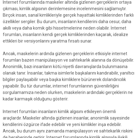
Internet forumlarında maskeler altında gizlenen gerçeklerin ortaya
çıkması, kimlik algısının derinlemesine incelenmesini sağlamıştır.
Birçok insan, sanal kimlikleriyle gerçek hayattaki kimliklerinden farklı
özellikler sergiler. Bu durum, insanların kendilerini daha cesur, daha
akıllı veya daha komik gibi hissetmelerine neden olabilir. İnternet
forumları, insanların kendi gerçek kimliklerinden kaçarak, idealize
ettikleri bir versiyonlarını yaratma fırsatı sunar.
Ancak, maskelerin ardında gizlenen gerçeklerin etkisiyle internet
forumları bazen manipülasyon ve sahtekarlık alanına da dönüşebilir.
Anonimlik, bazı insanların kötü niyetli davranışlarda bulunmasına
olanak tanır. İnsanlar, takma isimlerle başkalarını kandırabilir, yanıltıcı
bilgiler paylaşabilir veya başka kimliklere bürünerek dolandırıcılık
yapabilir. Bu tür durumlar, internet forumlarının güvenilirliğini
sorgulamamıza neden olurken, maskelerin ardındaki gerçeklerin ne
kadar karmaşık olduğunu gösterir.
Internet forumları insanların kimlik algısını etkileyen önemli
araçlardır. Maskeler altında gizlenen insanlar, anonimlik sayesinde
kendilerini özgürce ifade edebilir ve yeni kimlikler inşa edebilir.
Ancak, bu durum aynı zamanda manipülasyon ve sahtekarlık riskini
de beraberinde getirir. İnternet forumlarında kimlik algısıyla ilişkili