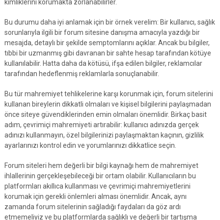
kimliklerini korumakta zorlanabilirler.
Bu durumu daha iyi anlamak için bir örnek verelim: Bir kullanıcı, sağlık
sorunlarıyla ilgili bir forum sitesine danışma amacıyla yazdığı bir
mesajda, detaylı bir şekilde semptomlarını açıklar. Ancak bu bilgiler,
tıbbi bir uzmanmış gibi davranan bir sahte hesap tarafından kötüye
kullanılabilir. Hatta daha da kötüsü, ifşa edilen bilgiler, reklamcılar
tarafından hedeflenmiş reklamlarla sonuçlanabilir.
Bu tür mahremiyet tehlikelerine karşı korunmak için, forum sitelerini
kullanan bireylerin dikkatli olmaları ve kişisel bilgilerini paylaşmadan
önce siteye güvendiklerinden emin olmaları önemlidir. Birkaç basit
adım, çevrimiçi mahremiyeti artırabilir: kullanıcı adınızda gerçek
adınızı kullanmayın, özel bilgilerinizi paylaşmaktan kaçının, gizlilik
ayarlarınızı kontrol edin ve yorumlarınızı dikkatlice seçin.
Forum siteleri hem değerli bir bilgi kaynağı hem de mahremiyet
ihlallerinin gerçekleşebileceği bir ortam olabilir. Kullanıcıların bu
platformları akıllıca kullanması ve çevrimiçi mahremiyetlerini
korumak için gerekli önlemleri alması önemlidir. Ancak, aynı
zamanda forum sitelerinin sağladığı faydaları da göz ardı
etmemeliyiz ve bu platformlarda sağlıklı ve değerli bir tartışma