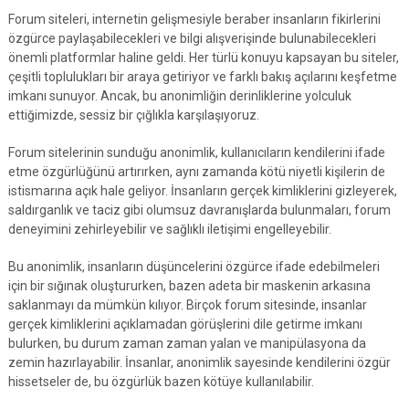
Forum siteleri, internetin gelişmesiyle beraber insanların fikirlerini
özgürce paylaşabilecekleri ve bilgi alışverişinde bulunabilecekleri
önemli platformlar haline geldi. Her türlü konuyu kapsayan bu siteler,
çeşitli toplulukları bir araya getiriyor ve farklı bakış açılarını keşfetme
imkanı sunuyor. Ancak, bu anonimliğin derinliklerine yolculuk
ettiğimizde, sessiz bir çığlıkla karşılaşıyoruz.
Forum sitelerinin sunduğu anonimlik, kullanıcıların kendilerini ifade
etme özgürlüğünü artırırken, aynı zamanda kötü niyetli kişilerin de
istismarına açık hale geliyor. İnsanların gerçek kimliklerini gizleyerek,
saldırganlık ve taciz gibi olumsuz davranışlarda bulunmaları, forum
deneyimini zehirleyebilir ve sağlıklı iletişimi engelleyebilir.
Bu anonimlik, insanların düşüncelerini özgürce ifade edebilmeleri
için bir sığınak oluştururken, bazen adeta bir maskenin arkasına
saklanmayı da mümkün kılıyor. Birçok forum sitesinde, insanlar
gerçek kimliklerini açıklamadan görüşlerini dile getirme imkanı
bulurken, bu durum zaman zaman yalan ve manipülasyona da
zemin hazırlayabilir. İnsanlar, anonimlik sayesinde kendilerini özgür
hissetseler de, bu özgürlük bazen kötüye kullanılabilir.