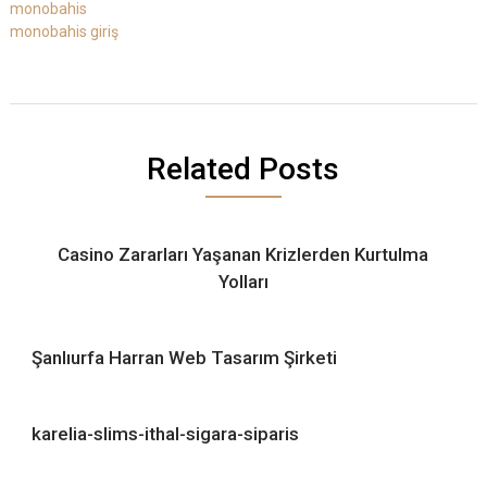
monobahis
monobahis giriş
Related Posts
Casino Zararları Yaşanan Krizlerden Kurtulma
Yolları
Şanlıurfa Harran Web Tasarım Şirketi
karelia-slims-ithal-sigara-siparis