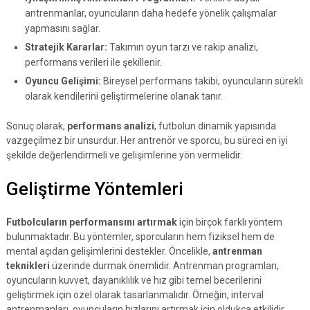
antrenmanlar, oyuncuların daha hedefe yönelik çalışmalar
yapmasını sağlar.
Stratejik Kararlar:
Takımın oyun tarzı ve rakip analizi,
performans verileri ile şekillenir.
Oyuncu Gelişimi:
Bireysel performans takibi, oyuncuların sürekli
olarak kendilerini geliştirmelerine olanak tanır.
Sonuç olarak,
performans analizi
, futbolun dinamik yapısında
vazgeçilmez bir unsurdur. Her antrenör ve sporcu, bu süreci en iyi
şekilde değerlendirmeli ve gelişimlerine yön vermelidir.
Geliştirme Yöntemleri
Futbolcuların performansını artırmak
için birçok farklı yöntem
bulunmaktadır. Bu yöntemler, sporcuların hem fiziksel hem de
mental açıdan gelişimlerini destekler. Öncelikle,
antrenman
teknikleri
üzerinde durmak önemlidir. Antrenman programları,
oyuncuların kuvvet, dayanıklılık ve hız gibi temel becerilerini
geliştirmek için özel olarak tasarlanmalıdır. Örneğin, interval
antrenmanları, oyuncuların hızlarını artırmak için oldukça etkilidir.