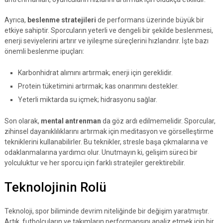
Ayrıca,
beslenme stratejileri
de performans üzerinde büyük bir
etkiye sahiptir. Sporcuların yeterli ve dengeli bir şekilde beslenmesi,
enerji seviyelerini artırır ve iyileşme süreçlerini hızlandırır. İşte bazı
önemli beslenme ipuçları:
Karbonhidrat alımını artırmak; enerji için gereklidir.
Protein tüketimini artırmak; kas onarımını destekler.
Yeterli miktarda su içmek; hidrasyonu sağlar.
Son olarak,
mental antrenman
da göz ardı edilmemelidir. Sporcular,
zihinsel dayanıklılıklarını artırmak için meditasyon ve görselleştirme
tekniklerini kullanabilirler. Bu teknikler, stresle başa çıkmalarına ve
odaklanmalarına yardımcı olur. Unutmayın ki, gelişim süreci bir
yolculuktur ve her sporcu için farklı stratejiler gerektirebilir.
Teknolojinin Rolü
Teknoloji, spor biliminde devrim niteliğinde bir değişim yaratmıştır.
Artık, futbolcuların ve takımların performansını analiz etmek için bir