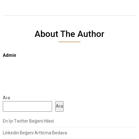
About The Author
Admin
Ara
Ara
En İyi Twitter Beğeni Hilesi
Linkedin Beğeni Arttırma Bedava