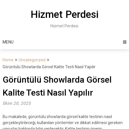
Skip
to
Hizmet Perdesi
content
Hizmet Perdesi
MENU
Home
Uncategorized
Görüntülü Showlarda Görsel Kalite Testi Nasıl Yapılır
Görüntülü Showlarda Görsel
Kalite Testi Nasıl Yapılır
Ekim 20, 2025
Bu makalede, görüntülü showlarda görsel kalite testinin nasıl
gerçekleştirileceği, kullanılan yöntemler ve dikkat edilmesi gereken
unsurlar hakkında bilgi verilecektir. Kalite testinin önemi