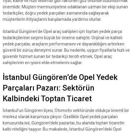
fiyat, kalite ve hızlı teslimat gibi faktörleri göz önünde bulundurmak
önemlidir. Müşteri memnuniyetine odaklanan uzman bir ekip sunan
tedarikçiler, doğru yedek parçaları zamanında sağlayarak
müşterilerin ihtiyaçlarını karşılamada yardımcı olurlar.
İstanbul Güngören'de Opel araç sahipleri için toptan yedek parça
tedarikçilerinin seçimi büyük bir öneme sahiptir. Orijinal ve kaliteli
yedek parçalar, araçların performansını ve dayanıklılığını artırırken
güvenli bir sürüş deneyimi sunar. Bu nedenle, uygun fiyatlarla hızlı ve
güvenilir hizmet sunan bir tedarikçi tercih etmek, Opel araç
sahiplerinin en iyisini elde etmelerini sağlar.
İstanbul Güngören’de Opel Yedek
Parçaları Pazarı: Sektörün
Kalbindeki Toptan Ticaret
İstanbul'un Göngören ilçesi, Otomotiv sektöründe oldukça önemli bir
merkez olarak karşımıza çıkıyor. Özellikle Opel yedek parçaları
konusunda ise, Güngören'deki pazarlar, bu alanda toptan ticaretin
kalbi niteliğini taşıyor. Bu makalede, İstanbul Güngören'deki Opel