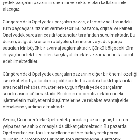
yedek parçaları pazarının önemini ve sektöre olan katkılarını ele
alacağız.
Güngören'deki Opel yedek parçaları pazarı, otomotiv sektöründeki
tüm paydaşlara hizmet vermektedir. Bu pazarda, orijinal ve kaliteli
Opel yedek parçaları çeşitli toptancılar tarafından sunulmaktadır. Bu
durum, bölgedeki onarım atölyeleri, tamirciler ve yedek parça
satıcıları için büyük bir avantaj sağlamaktadır. Çünkü bölgedeki tüm
ihtiyaçlarını tek bir yerden karşılayabilmekte ve zamandan tasarruf
edebilmektedirler.
Güngören'deki Opel yedek parçaları pazarının diğer bir önemli özelliği
ise rekabetçi fiyatlandırma politikasıdır. Pazardaki farklı toptancılar
arasındaki rekabet, müşterilere uygun fiyatlı yedek parçaların
sunulmasını sağlamaktadır. Bu durum, otomotiv sektöründeki
işletmelerin maliyetlerini düşürmelerine ve rekabet avantajı elde
etmelerine yardımcı olmaktadır.
Ayrıca, Güngören'deki Opel yedek parçaları pazarı, geniş bir ürün
yelpazesine sahip olmasıyla da dikkat çekmektedir. Bu pazarda,
Opel markasının farklı modellerine ait her türlü yedek parça
bulunabilir. Motor parçalarından fren sistemlerine, elektronik