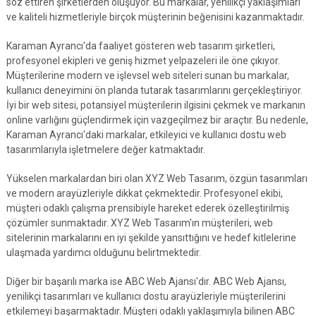
söz ettiren şirketlerden oluşuyor. Bu markalar, yenilikçi yaklaşımları
ve kaliteli hizmetleriyle birçok müşterinin beğenisini kazanmaktadır.
Karaman Ayrancı'da faaliyet gösteren web tasarım şirketleri,
profesyonel ekipleri ve geniş hizmet yelpazeleri ile öne çıkıyor.
Müşterilerine modern ve işlevsel web siteleri sunan bu markalar,
kullanıcı deneyimini ön planda tutarak tasarımlarını gerçekleştiriyor.
İyi bir web sitesi, potansiyel müşterilerin ilgisini çekmek ve markanın
online varlığını güçlendirmek için vazgeçilmez bir araçtır. Bu nedenle,
Karaman Ayrancı'daki markalar, etkileyici ve kullanıcı dostu web
tasarımlarıyla işletmelere değer katmaktadır.
Yükselen markalardan biri olan XYZ Web Tasarım, özgün tasarımları
ve modern arayüzleriyle dikkat çekmektedir. Profesyonel ekibi,
müşteri odaklı çalışma prensibiyle hareket ederek özelleştirilmiş
çözümler sunmaktadır. XYZ Web Tasarım'ın müşterileri, web
sitelerinin markalarını en iyi şekilde yansıttığını ve hedef kitlelerine
ulaşmada yardımcı olduğunu belirtmektedir.
Diğer bir başarılı marka ise ABC Web Ajansı'dır. ABC Web Ajansı,
yenilikçi tasarımları ve kullanıcı dostu arayüzleriyle müşterilerini
etkilemeyi başarmaktadır. Müşteri odaklı yaklaşımıyla bilinen ABC