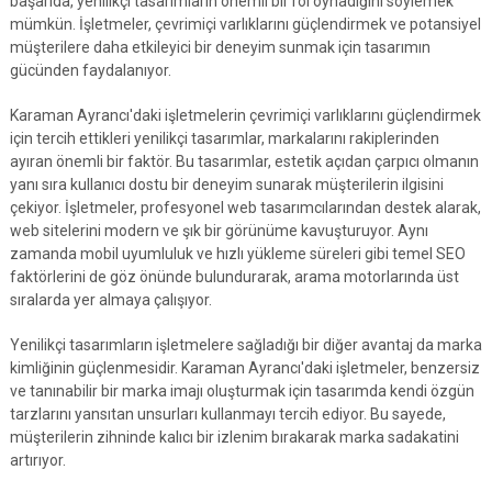
başarıda, yenilikçi tasarımların önemli bir rol oynadığını söylemek
mümkün. İşletmeler, çevrimiçi varlıklarını güçlendirmek ve potansiyel
müşterilere daha etkileyici bir deneyim sunmak için tasarımın
gücünden faydalanıyor.
Karaman Ayrancı'daki işletmelerin çevrimiçi varlıklarını güçlendirmek
için tercih ettikleri yenilikçi tasarımlar, markalarını rakiplerinden
ayıran önemli bir faktör. Bu tasarımlar, estetik açıdan çarpıcı olmanın
yanı sıra kullanıcı dostu bir deneyim sunarak müşterilerin ilgisini
çekiyor. İşletmeler, profesyonel web tasarımcılarından destek alarak,
web sitelerini modern ve şık bir görünüme kavuşturuyor. Aynı
zamanda mobil uyumluluk ve hızlı yükleme süreleri gibi temel SEO
faktörlerini de göz önünde bulundurarak, arama motorlarında üst
sıralarda yer almaya çalışıyor.
Yenilikçi tasarımların işletmelere sağladığı bir diğer avantaj da marka
kimliğinin güçlenmesidir. Karaman Ayrancı'daki işletmeler, benzersiz
ve tanınabilir bir marka imajı oluşturmak için tasarımda kendi özgün
tarzlarını yansıtan unsurları kullanmayı tercih ediyor. Bu sayede,
müşterilerin zihninde kalıcı bir izlenim bırakarak marka sadakatini
artırıyor.