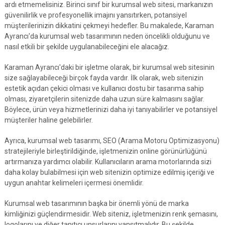
ardı etmemelisiniz. Birinci sınıf bir kurumsal web sitesi, markanızın
güvenilirlik ve profesyonellik imajını yansıtırken, potansiyel
müşterilerinizin dikkatini çekmeyi hedefler. Bu makalede, Karaman
Ayrancı'da kurumsal web tasarımının neden öncelikli olduğunu ve
nasıl etkili bir şekilde uygulanabileceğini ele alacağız.
Karaman Ayrancı'daki bir işletme olarak, bir kurumsal web sitesinin
size sağlayabileceği birçok fayda vardır. İlk olarak, web sitenizin
estetik açıdan çekici olması ve kullanıcı dostu bir tasarıma sahip
olması, ziyaretçilerin sitenizde daha uzun süre kalmasını sağlar.
Böylece, ürün veya hizmetlerinizi daha iyi tanıyabilirler ve potansiyel
müşteriler haline gelebilirler.
Ayrıca, kurumsal web tasarımı, SEO (Arama Motoru Optimizasyonu)
stratejileriyle birleştirildiğinde, işletmenizin online görünürlüğünü
artırmanıza yardımcı olabilir. Kullanıcıların arama motorlarında sizi
daha kolay bulabilmesi için web sitenizin optimize edilmiş içeriği ve
uygun anahtar kelimeleri içermesi önemlidir.
Kurumsal web tasarımının başka bir önemli yönü de marka
kimliğinizi güçlendirmesidir. Web siteniz, işletmenizin renk şemasını,
logolarını ve diğer tanıtıcı unsurlarını yansıtmalıdır. Bu şekilde,