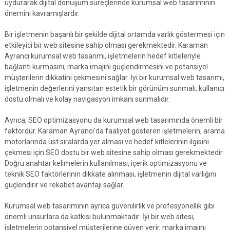
uydurarak dijital dönüşüm süreçlerinde kurumsal web tasarımının
önemini kavramışlardır.
Bir işletmenin başarılı bir şekilde dijital ortamda varlık göstermesi için
etkileyici bir web sitesine sahip olması gerekmektedir. Karaman
Ayrancı kurumsal web tasarımı, işletmelerin hedef kitleleriyle
bağlantı kurmasını, marka imajını güçlendirmesini ve potansiyel
müşterilerin dikkatini çekmesini sağlar. İyi bir kurumsal web tasarımı,
işletmenin değerlerini yansıtan estetik bir görünüm sunmalı, kullanıcı
dostu olmalı ve kolay navigasyon imkanı sunmalıdır.
Ayrıca, SEO optimizasyonu da kurumsal web tasarımında önemli bir
faktördür. Karaman Ayrancı'da faaliyet gösteren işletmelerin, arama
motorlarında üst sıralarda yer alması ve hedef kitlelerinin ilgisini
çekmesi için SEO dostu bir web sitesine sahip olması gerekmektedir.
Doğru anahtar kelimelerin kullanılması, içerik optimizasyonu ve
teknik SEO faktörlerinin dikkate alınması, işletmenin dijital varlığını
güçlendirir ve rekabet avantajı sağlar.
Kurumsal web tasarımının ayrıca güvenilirlik ve profesyonellik gibi
önemli unsurlara da katkısı bulunmaktadır. İyi bir web sitesi,
işletmelerin potansiyel müşterilerine güven verir, marka imajını