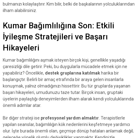
bulmanızı kolaylaştırır. Kim bilir, belki de başkalarının yolculuklarından
ilham alabilirsiniz.
Kumar Bağımlılığına Son: Etkili
İyileşme Stratejileri ve Başarı
Hikayeleri
Kumar bağımlılığını aşmak isteyen birçok kişi, genellikle yaşadığı
çaresizliği dile getirir. Peki, bu duygularla mücadele etmek için ne
yapabiliriz? Öncelikle,
destek gruplarına katılmak
harika bir
başlangıçtır. Belirli bir amaç etrafında bir araya gelen insanlarla
konuşmak, yalnız olmadığınızı hissettirir. Bu tür gruplarda yaşanan
başarı hikayeleri, umudunuzu taze tutar. Birçok insan, gruptaki
üyelerin paylaştığı deneyimlerden ilham alarak kendi yolculuklarında
önemli adımlar atar.
Bir diğer strateji ise
profesyonel yardım almaktır
. Terapistlerle
yapılan seanslar, bağımlılığın kök nedenlerini keşfetmeye yardımcı
olur. İşte burada önemli olan, geçmişe dönüp hataları anlamak değil;
geleceğe yönelik olumlu değişiklikler yapmaktır. Kendinizle