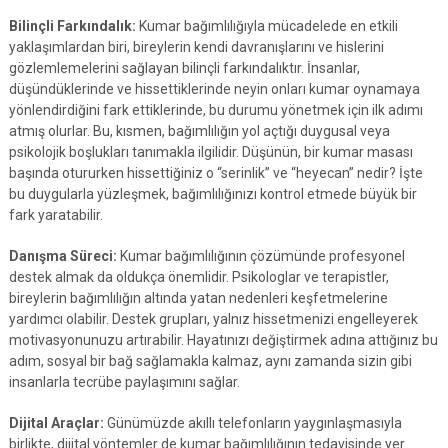
Bilinçli Farkındalık:
Kumar bağımlılığıyla mücadelede en etkili
yaklaşımlardan biri, bireylerin kendi davranışlarını ve hislerini
gözlemlemelerini sağlayan bilinçli farkındalıktır. İnsanlar,
düşündüklerinde ve hissettiklerinde neyin onları kumar oynamaya
yönlendirdiğini fark ettiklerinde, bu durumu yönetmek için ilk adımı
atmış olurlar. Bu, kısmen, bağımlılığın yol açtığı duygusal veya
psikolojik boşlukları tanımakla ilgilidir. Düşünün, bir kumar masası
başında otururken hissettiğiniz o “serinlik” ve “heyecan” nedir? İşte
bu duygularla yüzleşmek, bağımlılığınızı kontrol etmede büyük bir
fark yaratabilir.
Danışma Süreci:
Kumar bağımlılığının çözümünde profesyonel
destek almak da oldukça önemlidir. Psikologlar ve terapistler,
bireylerin bağımlılığın altında yatan nedenleri keşfetmelerine
yardımcı olabilir. Destek grupları, yalnız hissetmenizi engelleyerek
motivasyonunuzu artırabilir. Hayatınızı değiştirmek adına attığınız bu
adım, sosyal bir bağ sağlamakla kalmaz, aynı zamanda sizin gibi
insanlarla tecrübe paylaşımını sağlar.
Dijital Araçlar:
Günümüzde akıllı telefonların yaygınlaşmasıyla
birlikte, dijital yöntemler de kumar bağımlılığının tedavisinde yer