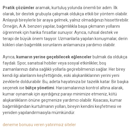
Pratik çözümler
aramak, kurtuluş yolunda önemli bir adım. İlk
olarak, bir destek grubuyla çalışmak oldukça etkili bir yöntem olabilir.
Anlayışlı bireylerle bir araya gelmek, yalnız olmadığınızı hissettirebilir.
Örneğin, A.A. benzeri yapılar, bağımlılıkla başa çıkmanın yollarını
öğrenmek için harika fırsatlar sunuyor. Ayrıca, ruhsal destek ve
terapi de büyük önem taşıyor. Uzmanlarla yapılan konuşmalar, derin
kökleri olan bağımlılık sorunlarını anlamanıza yardımcı olabilir.
Ayrıca,
kumarın yerine geçebilecek eğlenceler
bulmak da oldukça
faydalı. Spor, sanatsal hobiler veya sosyal etkinlikler, boş
zamanlarınızı daha sağlıklı yollarla geçirebilmenizi sağlar. Her birey
kendi ilgi alanlarını keşfettiğinde, eski alışkanlıklarının yerini yeni
zevklerle doldurabilir. Bu, adeta hayatınıza bir tazelik katar. Bir başka
seçenek ise
bütçe yönetimi
. Harcamalarınızı kontrol altına alarak,
kumar oynamak için ayırdığınız parayı minimize etmeniz, kötü
alışkanlıkların önüne geçmenize yardımcı olabilir. Kısacası, kumar
bağımlılığından kurtulmanın yolları, bireyin kendini keşfetmesi ve
yeniden yapılandırmasıyla mümkündür.
deneme bonusu veren yatırımsız siteler