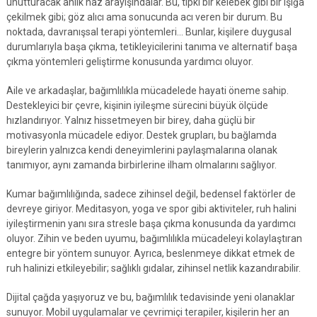
unutturacak anlık haz arayışındalar. Bu, tıpkı bir kelebek gibi bir ışığa
çekilmek gibi; göz alıcı ama sonucunda acı veren bir durum. Bu
noktada, davranışsal terapi yöntemleri… Bunlar, kişilere duygusal
durumlarıyla başa çıkma, tetikleyicilerini tanıma ve alternatif başa
çıkma yöntemleri geliştirme konusunda yardımcı oluyor.
Aile ve arkadaşlar, bağımlılıkla mücadelede hayati öneme sahip.
Destekleyici bir çevre, kişinin iyileşme sürecini büyük ölçüde
hızlandırıyor. Yalnız hissetmeyen bir birey, daha güçlü bir
motivasyonla mücadele ediyor. Destek grupları, bu bağlamda
bireylerin yalnızca kendi deneyimlerini paylaşmalarına olanak
tanımıyor, aynı zamanda birbirlerine ilham olmalarını sağlıyor.
Kumar bağımlılığında, sadece zihinsel değil, bedensel faktörler de
devreye giriyor. Meditasyon, yoga ve spor gibi aktiviteler, ruh halini
iyileştirmenin yanı sıra stresle başa çıkma konusunda da yardımcı
oluyor. Zihin ve beden uyumu, bağımlılıkla mücadeleyi kolaylaştıran
entegre bir yöntem sunuyor. Ayrıca, beslenmeye dikkat etmek de
ruh halinizi etkileyebilir; sağlıklı gıdalar, zihinsel netlik kazandırabilir.
Dijital çağda yaşıyoruz ve bu, bağımlılık tedavisinde yeni olanaklar
sunuyor. Mobil uygulamalar ve çevrimiçi terapiler, kişilerin her an