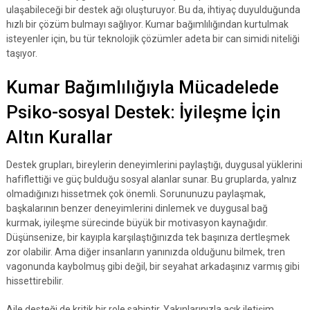
ulaşabileceği bir destek ağı oluşturuyor. Bu da, ihtiyaç duyulduğunda
hızlı bir çözüm bulmayı sağlıyor. Kumar bağımlılığından kurtulmak
isteyenler için, bu tür teknolojik çözümler adeta bir can simidi niteliği
taşıyor.
Kumar Bağımlılığıyla Mücadelede
Psiko-sosyal Destek: İyileşme İçin
Altın Kurallar
Destek grupları, bireylerin deneyimlerini paylaştığı, duygusal yüklerini
hafiflettiği ve güç bulduğu sosyal alanlar sunar. Bu gruplarda, yalnız
olmadığınızı hissetmek çok önemli. Sorununuzu paylaşmak,
başkalarının benzer deneyimlerini dinlemek ve duygusal bağ
kurmak, iyileşme sürecinde büyük bir motivasyon kaynağıdır.
Düşünsenize, bir kayıpla karşılaştığınızda tek başınıza dertleşmek
zor olabilir. Ama diğer insanların yanınızda olduğunu bilmek, tren
vagonunda kaybolmuş gibi değil, bir seyahat arkadaşınız varmış gibi
hissettirebilir.
Aile desteği de kritik bir role sahiptir. Yakınlarınızla açık iletişim