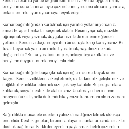
kendinizi olumlu yönde değiştirebilir misiniz? Bu tür uygulamalar,
bireylerin sorunlarını anlayıp çözmelerine yardımcı olmanın yanı sıra,
onları sorumlu oyun oynamaya teşvik ediyor.
Kumar bağımlılığından kurtulmak için yaratıcı yollar arıyorsanız,
sanat terapisi harika bir seçenek olabilir. Resim yapmak, müzikle
uğraşmak veya yazmak, duygularınızı ifade etmenin eğlenceli
yollarıdır. Kendinizi düşünmeye iten bir soruyla karşı karşıyasınız: Bir
tuvali boyamak ya da bir melodi yaratmak, hayatınızı ne kadar
değiştirebilir? Bu tür yaratıcı süreçler, anksiyeteyi azaltabilir ve
bireylerin duygu durumlarını iyileştirebilir.
Kumar bağımlılığı ile başa çıkmak için eğitim süreci büyük önem
taşıyor. Kendi özelliklerinizi keşfetmek, öz farkındalık geliştirmek ve
sağlıklı alışkanlıklar edinmek size çok şey katabilir. Bu programlara
katılarak, sosyal destek de alabilirsiniz. Unutmayın, her insanın
hikayesi farklıdır; belki de kendi hikayenizin kahramanı olma zamanı
gelmiştir.
Bağımlılıkla mücadele ederken yalnız olmadığınızı bilmek oldukça
önemlidir. Destek grupları, birbirini anlayan insanlar arasında sıcak bir
dostluk bağı kurar. Farklı deneyimleri paylaşmak, belirli çözümleri