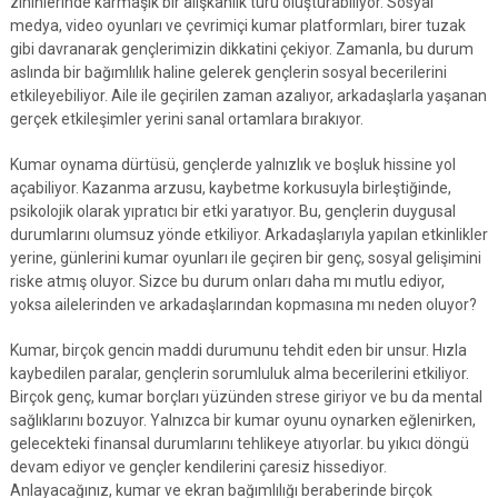
zihinlerinde karmaşık bir alışkanlık türü oluşturabiliyor. Sosyal
medya, video oyunları ve çevrimiçi kumar platformları, birer tuzak
gibi davranarak gençlerimizin dikkatini çekiyor. Zamanla, bu durum
aslında bir bağımlılık haline gelerek gençlerin sosyal becerilerini
etkileyebiliyor. Aile ile geçirilen zaman azalıyor, arkadaşlarla yaşanan
gerçek etkileşimler yerini sanal ortamlara bırakıyor.
Kumar oynama dürtüsü, gençlerde yalnızlık ve boşluk hissine yol
açabiliyor. Kazanma arzusu, kaybetme korkusuyla birleştiğinde,
psikolojik olarak yıpratıcı bir etki yaratıyor. Bu, gençlerin duygusal
durumlarını olumsuz yönde etkiliyor. Arkadaşlarıyla yapılan etkinlikler
yerine, günlerini kumar oyunları ile geçiren bir genç, sosyal gelişimini
riske atmış oluyor. Sizce bu durum onları daha mı mutlu ediyor,
yoksa ailelerinden ve arkadaşlarından kopmasına mı neden oluyor?
Kumar, birçok gencin maddi durumunu tehdit eden bir unsur. Hızla
kaybedilen paralar, gençlerin sorumluluk alma becerilerini etkiliyor.
Birçok genç, kumar borçları yüzünden strese giriyor ve bu da mental
sağlıklarını bozuyor. Yalnızca bir kumar oyunu oynarken eğlenirken,
gelecekteki finansal durumlarını tehlikeye atıyorlar. bu yıkıcı döngü
devam ediyor ve gençler kendilerini çaresiz hissediyor.
Anlayacağınız, kumar ve ekran bağımlılığı beraberinde birçok