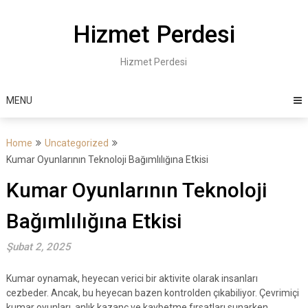
Skip
to
Hizmet Perdesi
content
Hizmet Perdesi
MENU
Home
Uncategorized
Kumar Oyunlarının Teknoloji Bağımlılığına Etkisi
Kumar Oyunlarının Teknoloji
Bağımlılığına Etkisi
Şubat 2, 2025
Kumar oynamak, heyecan verici bir aktivite olarak insanları
cezbeder. Ancak, bu heyecan bazen kontrolden çıkabiliyor. Çevrimiçi
kumar oyunları, anlık kazanç ve kaybetme fırsatları sunarken,