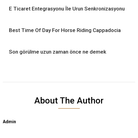
E Ticaret Entegrasyonu İle Urun Senkronizasyonu
Best Time Of Day For Horse Riding Cappadocia
Son görülme uzun zaman önce ne demek
About The Author
Admin