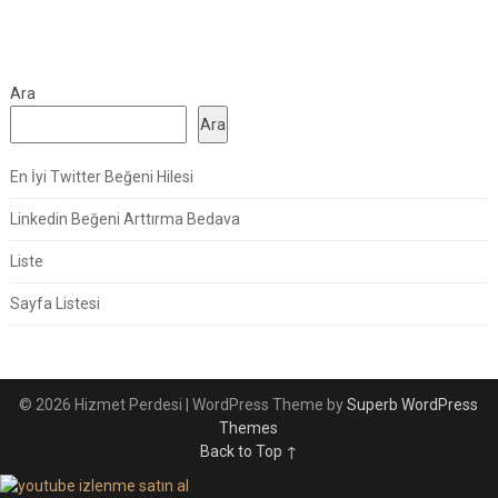
Ara
Ara
En İyi Twitter Beğeni Hilesi
Linkedin Beğeni Arttırma Bedava
Liste
Sayfa Listesi
© 2026 Hizmet Perdesi
| WordPress Theme by
Superb WordPress
Themes
Back to Top ↑