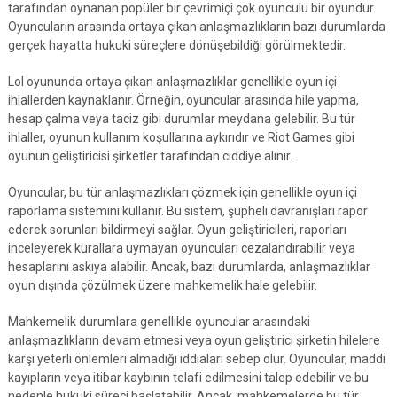
tarafından oynanan popüler bir çevrimiçi çok oyunculu bir oyundur.
Oyuncuların arasında ortaya çıkan anlaşmazlıkların bazı durumlarda
gerçek hayatta hukuki süreçlere dönüşebildiği görülmektedir.
Lol oyununda ortaya çıkan anlaşmazlıklar genellikle oyun içi
ihlallerden kaynaklanır. Örneğin, oyuncular arasında hile yapma,
hesap çalma veya taciz gibi durumlar meydana gelebilir. Bu tür
ihlaller, oyunun kullanım koşullarına aykırıdır ve Riot Games gibi
oyunun geliştiricisi şirketler tarafından ciddiye alınır.
Oyuncular, bu tür anlaşmazlıkları çözmek için genellikle oyun içi
raporlama sistemini kullanır. Bu sistem, şüpheli davranışları rapor
ederek sorunları bildirmeyi sağlar. Oyun geliştiricileri, raporları
inceleyerek kurallara uymayan oyuncuları cezalandırabilir veya
hesaplarını askıya alabilir. Ancak, bazı durumlarda, anlaşmazlıklar
oyun dışında çözülmek üzere mahkemelik hale gelebilir.
Mahkemelik durumlara genellikle oyuncular arasındaki
anlaşmazlıkların devam etmesi veya oyun geliştirici şirketin hilelere
karşı yeterli önlemleri almadığı iddiaları sebep olur. Oyuncular, maddi
kayıpların veya itibar kaybının telafi edilmesini talep edebilir ve bu
nedenle hukuki süreci başlatabilir. Ancak, mahkemelerde bu tür