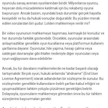
oyunculu savaş arenası oyunlarından biridir. Milyonlarca oyuncu,
heyecan dolu mücadelelere katılmak için bu rekabetçi oyuna
başvuruyor. Ancak bazen, oyundaki bazı durumlar gerçek hayatla
kesişebilir ve bu da hukuki sonuçlar doğurabilir. Bu yüzden merak
edilen sorulardan biri şudur: Lolden mahkemeye verilir mi?
Bir video oyununun mahkemeye taşınması, karmaşık bir konudur ve
her durumda farklılık gösterebilir. Öncelikle, oyuncular arasındaki
anlaşmazlıklar genellikle oyun kurallarına veya platformun kullanım
şartlarına dayanır. Oyuncular, hile yapma, hesap çalma veya
saldırgan davranışlar gibi ihlaller nedeniyle diğer oyuncuları veya
oyun sağlayıcısını dava edebilirler.
Ancak, bu tür davaların mahkemelerde ne kadar başarılı olacağı
tartışmalıdır. Birçok oyun, hukuki anlamda “ahdname” (End User
License Agreement) olarak adlandırılan bir sözleşme ile sunulur. Bu
sözleşmeler genellikle kullanıcıların belirli şartları kabul ettiğini ve
uyuşmazlıkların tahkim yoluyla çözülmesi gerektiğini belirtir.
Dolayısıyla, oyuncuların mahkemeye gitmeden önce bu tür tahkim
süreçlerine başvurmaları gerekir.