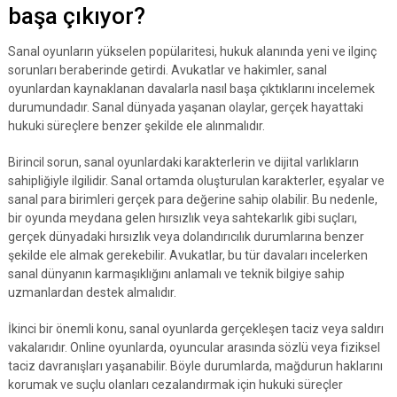
başa çıkıyor?
Sanal oyunların yükselen popülaritesi, hukuk alanında yeni ve ilginç
sorunları beraberinde getirdi. Avukatlar ve hakimler, sanal
oyunlardan kaynaklanan davalarla nasıl başa çıktıklarını incelemek
durumundadır. Sanal dünyada yaşanan olaylar, gerçek hayattaki
hukuki süreçlere benzer şekilde ele alınmalıdır.
Birincil sorun, sanal oyunlardaki karakterlerin ve dijital varlıkların
sahipliğiyle ilgilidir. Sanal ortamda oluşturulan karakterler, eşyalar ve
sanal para birimleri gerçek para değerine sahip olabilir. Bu nedenle,
bir oyunda meydana gelen hırsızlık veya sahtekarlık gibi suçları,
gerçek dünyadaki hırsızlık veya dolandırıcılık durumlarına benzer
şekilde ele almak gerekebilir. Avukatlar, bu tür davaları incelerken
sanal dünyanın karmaşıklığını anlamalı ve teknik bilgiye sahip
uzmanlardan destek almalıdır.
İkinci bir önemli konu, sanal oyunlarda gerçekleşen taciz veya saldırı
vakalarıdır. Online oyunlarda, oyuncular arasında sözlü veya fiziksel
taciz davranışları yaşanabilir. Böyle durumlarda, mağdurun haklarını
korumak ve suçlu olanları cezalandırmak için hukuki süreçler