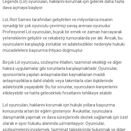
Legends (Lol) oyuncuları, haklarını korumak için giderek daha fazla
dava açmaya başlıyor.
Lol, Riot Games tarafından geliştirilen ve milyonlarca insanın
oynadığı bir çok oyunculu çevrimiçi savaş arenası oyunudur.
Profesyonel Lol oyuncuları, büyük bir emek ve zaman harcayarak
yeteneklerini geliştirir ve rekabetçi turnuvalarda yer alır. Ancak, bu
oyuncuların karşılaştığı zorluklar ve adaletsizlikler nedeniyle hukuki
mücadelelere başvurma ihtiyacı doğmuştur.
Birçok Lol oyuncusu, sözleşme ihlalleri, tazminat eksikliği ve diğer
haksız uygulamalar gibi sorunlarla karşılaşmaktadır. Oyuncular,
sponsorlarla yapılan anlaşmalardan kaynaklanan maddi
anlaşmazlıklara dahil olabilir veya takımlarla olan ilişkilerinde
adaletsizlik yaşayabilir. Bu tür sorunlar, oyuncuların kariyerlerini
etkileyebilir ve hatta gelecekteki fırsatlarını tehlikeye atabilir.
Lol oyuncuları, haklarını korumak için hukuki yollara başvurma
konusunda artan bir eğilim gösteriyor. Avukatlar, oyunculara
danışmanlık yapmak ve dava süreçlerinde destek sağlamak için özel
olarak e-spor hukuku alanında uzmanlaşıyor. Oyuncular,
sözleşmelerini incelemek, tazminat taleplerinde bulunmak ve diğer