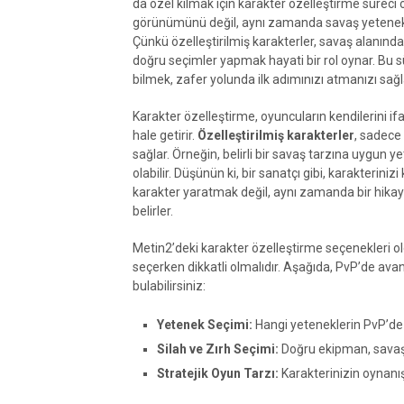
da özel kılmak için karakter özelleştirme süreci 
görünümünü değil, aynı zamanda savaş yetenekler
Çünkü özelleştirilmiş karakterler, savaş alanında
doğru seçimler yapmak hayati bir rol oynar. Bu sü
bilmek, zafer yolunda ilk adımınızı atmanızı sağl
Karakter özelleştirme, oyuncuların kendilerini i
hale getirir.
Özelleştirilmiş karakterler
, sadece
sağlar. Örneğin, belirli bir savaş tarzına uygun 
olabilir. Düşünün ki, bir sanatçı gibi, karakterini
karakter yaratmak değil, aynı zamanda bir hikay
belirler.
Metin2’deki karakter özelleştirme seçenekleri oldu
seçerken dikkatli olmalıdır. Aşağıda, PvP’de ava
bulabilirsiniz:
Yetenek Seçimi:
Hangi yeteneklerin PvP’de e
Silah ve Zırh Seçimi:
Doğru ekipman, savaş 
Stratejik Oyun Tarzı:
Karakterinizin oynanış