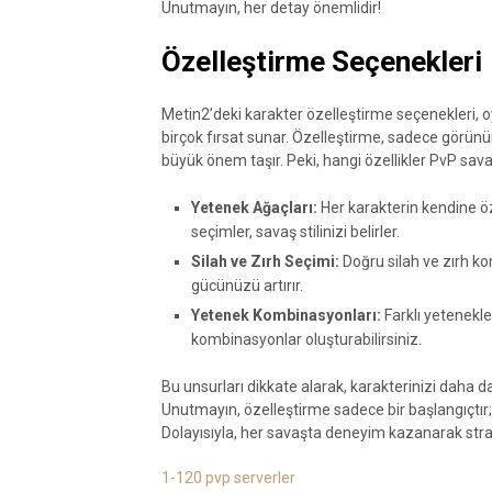
Unutmayın, her detay önemlidir!
Özelleştirme Seçenekleri
Metin2’deki karakter özelleştirme seçenekleri, o
birçok fırsat sunar. Özelleştirme, sadece görü
büyük önem taşır. Peki, hangi özellikler PvP sava
Yetenek Ağaçları:
Her karakterin kendine ö
seçimler, savaş stilinizi belirler.
Silah ve Zırh Seçimi:
Doğru silah ve zırh k
gücünüzü artırır.
Yetenek Kombinasyonları:
Farklı yetenekler
kombinasyonlar oluşturabilirsiniz.
Bu unsurları dikkate alarak, karakterinizi daha da 
Unutmayın, özelleştirme sadece bir başlangıçtır; g
Dolayısıyla, her savaşta deneyim kazanarak strat
1-120 pvp serverler