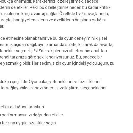
oldukça önemlidir. Karakterinizi özelleştirmek, sadece
ini de etkiler. Peki, bu özelleştirme neden bu kadar kritik?
 rakiplerine karşı
avantaj
sağlar. Özellikle PvP savaşlarında,
reçte, hangi yeteneklerin ve özelliklerin ön plana çıktığını
ar.
fade etmesine olanak tanır ve bu da oyun deneyimini kişisel
 estetik açıdan değil, aynı zamanda stratejik olarak da avantaj
yetenekler seçmek, PvP’de rakiplerinizi alt etmenin anahtarı
zi kendi tarzınıza göre şekillendiriyorsunuz. Bu, sadece bir
e yazmak gibidir. Her seçim, sizin oyun içindeki yolculuğunuzu
kça çeşitlidir. Oyuncular, yeteneklerini ve özelliklerini
ntaj sağlayabilecek bazı önemli özelleştirme seçeneklerini
tkili olduğunu araştırın.
performansınızı doğrudan etkiler.
 tarzına uygun özellikler seçin.