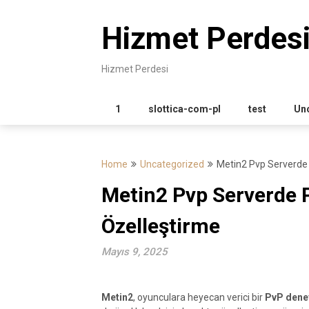
Skip
to
Hizmet Perdes
content
Hizmet Perdesi
1
slottica-com-pl
test
Un
Home
Uncategorized
Metin2 Pvp Serverde
Metin2 Pvp Serverde 
Özelleştirme
Mayıs 9, 2025
Metin2
, oyunculara heyecan verici bir
PvP dene