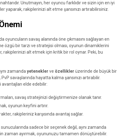
ahtarıdır. Unutmayın, her oyuncu farklıdır ve sizin için en iyi
 yaparak, rakiplerinizi alt etme şansınızı artırabilirsiniz.
 Önemi
da oyuncuların savaş alanında öne çıkmasını sağlayan en
 özgü bir tarzı ve stratejisi olması, oyunun dinamiklerini
 rakiplerinizi alt etmek için kritik bir rol oynar. Peki, bu
; aynı zamanda
yetenekler
ve
özellikler
üzerinde de büyük bir
, PvP savaşlarında hayatta kalma şansınızı artırabilir.
 avantajları elde edebilir:
rmaları, savaş stratejinizi değiştirmenize olanak tanır.
ak, oyunun keyfini artırır.
arakter, rakipleriniz karşısında avantaj sağlar.
P sunucularında sadece bir seçenek değil, aynı zamanda
k için zaman ayırmak, oyununuzu tamamen dönüştürebilir.