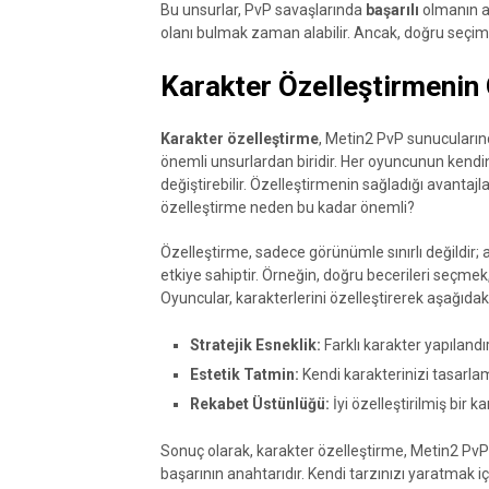
Bu unsurlar, PvP savaşlarında
başarılı
olmanın an
olanı bulmak zaman alabilir. Ancak, doğru seçimler
Karakter Özelleştirmenin
Karakter özelleştirme
, Metin2 PvP sunucuların
önemli unsurlardan biridir. Her oyuncunun kendine
değiştirebilir. Özelleştirmenin sağladığı avantajlar,
özelleştirme neden bu kadar önemli?
Özelleştirme, sadece görünümle sınırlı değildir
etkiye sahiptir. Örneğin, doğru becerileri seçmek
Oyuncular, karakterlerini özelleştirerek aşağıdaki
Stratejik Esneklik:
Farklı karakter yapılandı
Estetik Tatmin:
Kendi karakterinizi tasarlam
Rekabet Üstünlüğü:
İyi özelleştirilmiş bir k
Sonuç olarak, karakter özelleştirme, Metin2 Pv
başarının anahtarıdır. Kendi tarzınızı yaratma