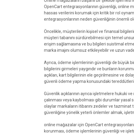
Online mağazaların başarılı bir şekilde işlemesi 
OpenCart entegrasyonlarının güvenliği, online ma
hassas verilerini korumak için kritik bir rol oy
entegrasyonlarının neden güvenliğinin önemli o
Öncelikle, müşterilerin kişisel ve finansal bilgil
müşteri tabanını sürdürebilmesi için temel unsurdur
erişim sağlamasına ve bu bilgileri suistimal et
marka imajını olumsuz etkileyebilir ve uzun vadede
Ayrıca, ödeme işlemlerinin güvenliği de büyük bir
bilgilerini girmeleri yaygındır ve bunların koru
açıkları, kart bilgilerinin ele geçirilmesine ve do
güvenli ödeme yapma konusundaki tereddütlerini ar
Güvenlik açıklarının ayrıca işletmelere hukuki ve ma
çalınması veya kaybolması gibi durumlar yasal sor
olaylar markaların itibarını zedeler ve tazminat t
güvenliğine yönelik yeterli önlemler almak, işletm
online mağazalar için OpenCart entegrasyonlarını
korunması, ödeme işlemlerinin güvenliği ve işletm