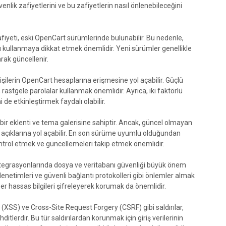
nlik zafiyetlerini ve bu zafiyetlerin nasıl önlenebileceğini
afiyeti, eski OpenCart sürümlerinde bulunabilir. Bu nedenle,
kullanmaya dikkat etmek önemlidir. Yeni sürümler genellikle
arak güncellenir.
 kişilerin OpenCart hesaplarına erişmesine yol açabilir. Güçlü
rastgele parolalar kullanmak önemlidir. Ayrıca, iki faktörlü
de etkinleştirmek faydalı olabilir.
bir eklenti ve tema galerisine sahiptir. Ancak, güncel olmayan
ik açıklarına yol açabilir. En son sürüme uyumlu olduğundan
ontrol etmek ve güncellemeleri takip etmek önemlidir.
tegrasyonlarında dosya ve veritabanı güvenliği büyük önem
 denetimleri ve güvenli bağlantı protokolleri gibi önlemler almak
iğer hassas bilgileri şifreleyerek korumak da önemlidir.
 (XSS) ve Cross-Site Request Forgery (CSRF) gibi saldırılar,
tlerdir. Bu tür saldırılardan korunmak için giriş verilerinin