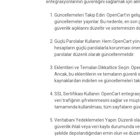
entegrasyonlarının güvenliğini sağlamak için alın
Güncellemeleri Takip Edin: OpenCart'ın gelişti
güncellemeler yayınlar. Bu nedenle, en son g
güvenlik açıklarını düzeltir ve sisteminizin 
Güçlü Parolalar Kullanın: Hem OpenCart yön
hesapların güçlü parolalarla korunması öneml
parolalar düzenli olarak güncellenmelidir.
Eklentileri ve Temaları Dikkatlice Seçin: Op
Ancak, bu eklentilerin ve temaların güvenli 
kaynaklardan indirilen ve güncellemeleri takip
SSL Sertifikası Kullanın: OpenCart entegras
veri trafiğinin şifrelenmesini sağlar ve müşteri
tamamında kullanılması, tüm sayfaların güv
Veritabanı Yedeklemeleri Yapın: Düzenli olar
güvenlik ihlali veya veri kaybı durumunda ver
şekilde depolandığından emin olun ve düzenl