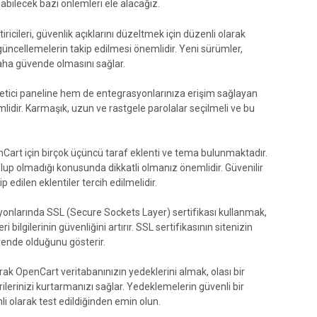
abilecek bazı önlemleri ele alacağız.
ricileri, güvenlik açıklarını düzeltmek için düzenli olarak
üncellemelerin takip edilmesi önemlidir. Yeni sürümler,
daha güvende olmasını sağlar.
etici paneline hem de entegrasyonlarınıza erişim sağlayan
idir. Karmaşık, uzun ve rastgele parolalar seçilmeli ve bu
enCart için birçok üçüncü taraf eklenti ve tema bulunmaktadır.
olup olmadığı konusunda dikkatli olmanız önemlidir. Güvenilir
 edilen eklentiler tercih edilmelidir.
yonlarında SSL (Secure Sockets Layer) sertifikası kullanmak,
 bilgilerinin güvenliğini artırır. SSL sertifikasının sitenizin
ende olduğunu gösterir.
ak OpenCart veritabanınızın yedeklerini almak, olası bir
ilerinizi kurtarmanızı sağlar. Yedeklemelerin güvenli bir
i olarak test edildiğinden emin olun.