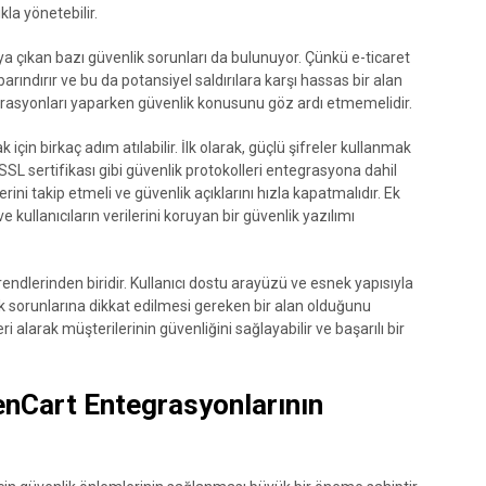
kla yönetebilir.
a çıkan bazı güvenlik sorunları da bulunuyor. Çünkü e-ticaret
i barındırır ve bu da potansiyel saldırılara karşı hassas bir alan
egrasyonları yaparken güvenlik konusunu göz ardı etmemelidir.
in birkaç adım atılabilir. İlk olarak, güçlü şifreler kullanmak
SSL sertifikası gibi güvenlik protokolleri entegrasyona dahil
erini takip etmeli ve güvenlik açıklarını hızla kapatmalıdır. Ek
 kullanıcıların verilerini koruyan bir güvenlik yazılımı
endlerinden biridir. Kullanıcı dostu arayüzü ve esnek yapısıyla
ik sorunlarına dikkat edilmesi gereken bir alan olduğunu
alarak müşterilerinin güvenliğini sağlayabilir ve başarılı bir
enCart Entegrasyonlarının