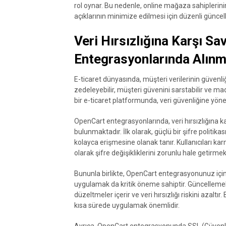
rol oynar. Bu nedenle, online mağaza sahiplerini
açıklarının minimize edilmesi için düzenli günc
Veri Hırsızlığına Karşı S
Entegrasyonlarında Alınm
E-ticaret dünyasında, müşteri verilerinin güvenliğ
zedeleyebilir, müşteri güvenini sarstabilir ve ma
bir e-ticaret platformunda, veri güvenliğine yön
OpenCart entegrasyonlarında, veri hırsızlığına k
bulunmaktadır. İlk olarak, güçlü bir şifre politik
kolayca erişmesine olanak tanır. Kullanıcıları k
olarak şifre değişikliklerini zorunlu hale getirmek,
Bununla birlikte, OpenCart entegrasyonunuz için
uygulamak da kritik öneme sahiptir. Güncellemel
düzeltmeler içerir ve veri hırsızlığı riskini az
kısa sürede uygulamak önemlidir.
Ayrıca, OpenCart entegrasyonunda SSL (Güvenli 