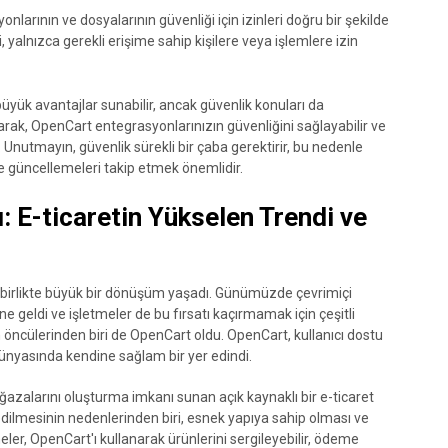
nlarının ve dosyalarının güvenliği için izinleri doğru bir şekilde
 yalnızca gerekli erişime sahip kişilere veya işlemlere izin
büyük avantajlar sunabilir, ancak güvenlik konuları da
arak, OpenCart entegrasyonlarınızın güvenliğini sağlayabilir ve
. Unutmayın, güvenlik sürekli bir çaba gerektirir, bu nedenle
e güncellemeleri takip etmek önemlidir.
 E-ticaretin Yükselen Trendi ve
yle birlikte büyük bir dönüşüm yaşadı. Günümüzde çevrimiçi
line geldi ve işletmeler de bu fırsatı kaçırmamak için çeşitli
 öncülerinden biri de OpenCart oldu. OpenCart, kullanıcı dostu
dünyasında kendine sağlam bir yer edindi.
ğazalarını oluşturma imkanı sunan açık kaynaklı bir e-ticaret
 edilmesinin nedenlerinden biri, esnek yapıya sahip olması ve
eler, OpenCart'ı kullanarak ürünlerini sergileyebilir, ödeme