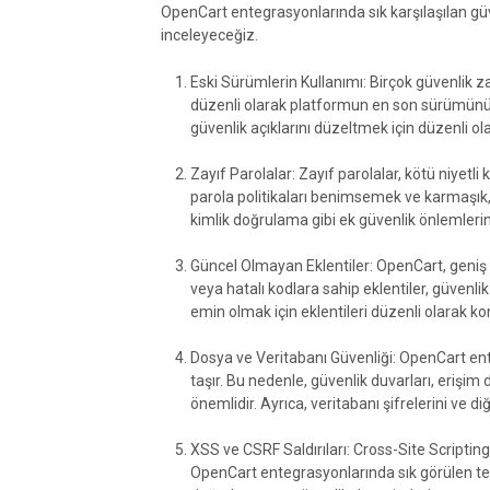
OpenCart entegrasyonlarında sık karşılaşılan güve
inceleyeceğiz.
Eski Sürümlerin Kullanımı: Birçok güvenlik z
düzenli olarak platformun en son sürümünü 
güvenlik açıklarını düzeltmek için düzenli ol
Zayıf Parolalar: Zayıf parolalar, kötü niyetli
parola politikaları benimsemek ve karmaşık, 
kimlik doğrulama gibi ek güvenlik önlemlerini 
Güncel Olmayan Eklentiler: OpenCart, geniş 
veya hatalı kodlara sahip eklentiler, güvenl
emin olmak için eklentileri düzenli olarak k
Dosya ve Veritabanı Güvenliği: OpenCart en
taşır. Bu nedenle, güvenlik duvarları, erişim
önemlidir. Ayrıca, veritabanı şifrelerini ve d
XSS ve CSRF Saldırıları: Cross-Site Scripting
OpenCart entegrasyonlarında sık görülen tehdi