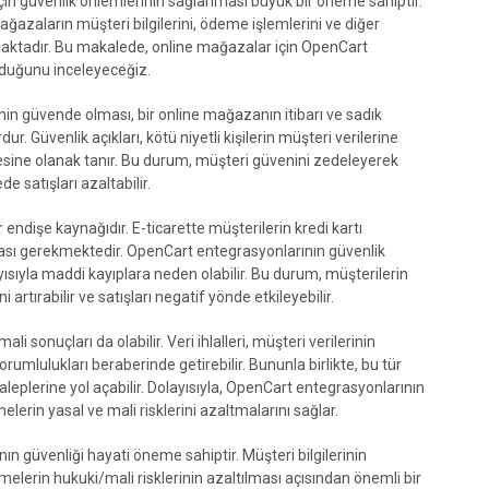
için güvenlik önlemlerinin sağlanması büyük bir öneme sahiptir.
ğazaların müşteri bilgilerini, ödeme işlemlerini ve diğer
namaktadır. Bu makalede, online mağazalar için OpenCart
lduğunu inceleyeceğiz.
erinin güvende olması, bir online mağazanın itibarı ve sadık
. Güvenlik açıkları, kötü niyetli kişilerin müşteri verilerine
mesine olanak tanır. Bu durum, müşteri güvenini zedeleyerek
 satışları azaltabilir.
 endişe kaynağıdır. E-ticarette müşterilerin kredi kartı
nması gerekmektedir. OpenCart entegrasyonlarının güvenlik
layısıyla maddi kayıplara neden olabilir. Bu durum, müşterilerin
tırabilir ve satışları negatif yönde etkileyebilir.
li sonuçları da olabilir. Veri ihlalleri, müşteri verilerinin
umlulukları beraberinde getirebilir. Bununla birlikte, bu tür
aleplerine yol açabilir. Dolayısıyla, OpenCart entegrasyonlarının
elerin yasal ve mali risklerini azaltmalarını sağlar.
n güvenliği hayati öneme sahiptir. Müşteri bilgilerinin
elerin hukuki/mali risklerinin azaltılması açısından önemli bir