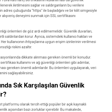
lenerek iletilmesini sağlar ve saldırganların bu verilere
zin adres çubuğunda "https" ile başladığını ve bir kilit simgesiyle
bir alışveriş deneyimi sunmak için SSL sertifikasını
ği önlemleri de göz ardı edilmemelidir. Güvenlik duvarları,
tli saldırılardan korur. Ayrıca, sistemdeki kullanıcı hakları ve
 Her kullanıcının ihtiyaçlarına uygun erişim izinlerinin verilmesi
ızlığı riskini azaltır.
rasyonlarında dikkate alınması gereken önemli bir konudur.
 sertifikası kullanımı ve ağ güvenliği önlemleri gibi adımlar,
lması gereken önemli adımlardır. Bu önlemleri uygulayarak, veri
venini sağlayabilirsiniz.
da Sık Karşılaşılan Güvenlik
ir?
 platformu olarak tercih ettiği popüler bir açık kaynaklı
nlik açısından bazı zorluklar içerebilir. Bu makalede,