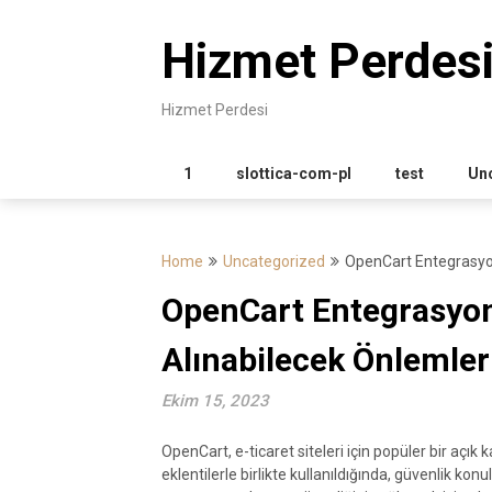
Skip
to
Hizmet Perdes
content
Hizmet Perdesi
1
slottica-com-pl
test
Un
Home
Uncategorized
OpenCart Entegrasyon
OpenCart Entegrasyonl
Alınabilecek Önlemler
Ekim 15, 2023
OpenCart, e-ticaret siteleri için popüler bir açık
eklentilerle birlikte kullanıldığında, güvenlik k