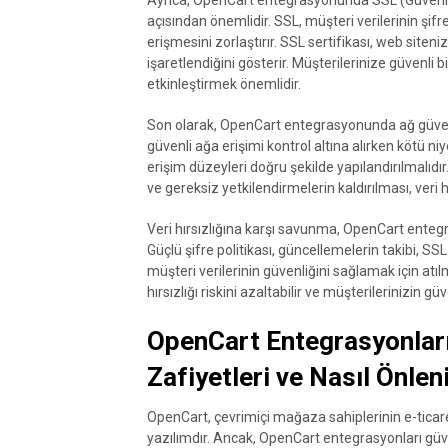
açısından önemlidir. SSL, müşteri verilerinin şifre
erişmesini zorlaştırır. SSL sertifikası, web siteni
işaretlendiğini gösterir. Müşterilerinize güvenli 
etkinleştirmek önemlidir.
Son olarak, OpenCart entegrasyonunda ağ güvenli
güvenli ağa erişimi kontrol altına alırken kötü niye
erişim düzeyleri doğru şekilde yapılandırılmalıdır.
ve gereksiz yetkilendirmelerin kaldırılması, veri hırs
Veri hırsızlığına karşı savunma, OpenCart enteg
Güçlü şifre politikası, güncellemelerin takibi, SSL
müşteri verilerinin güvenliğini sağlamak için atı
hırsızlığı riskini azaltabilir ve müşterilerinizin gü
OpenCart Entegrasyonların
Zafiyetleri ve Nasıl Önlen
OpenCart, çevrimiçi mağaza sahiplerinin e-ticaret
yazılımdır. Ancak, OpenCart entegrasyonları güve