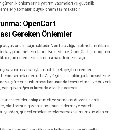
n güvenlik önlemlerine yatırım yapmaları ve güvenlik
ellemeler yapmaları büyük önem taşımaktadır.
avunma: OpenCart
ası Gereken Önlemler
i büyük önem taşımaktadır. Veri hırsızlığı, işletmelerin itibarını
ddi kayıplara neden olabilir. Bu nedenle, OpenCart gibi popüler
elik uygun önlemlerin alınması hayati önem taşır.
arşı savunma amacıyla alınabilecek çeşitli önlemler
ası benimsemek önemlidir. Zayıf şifreler, saldırganların sisteme
armaşık şifreler oluşturması konusunda teşvik etmek ve düzenli
 veri güvenliğini artırmada etkili bir adımdır.
 güncellemeleri takip etmek ve yamaları düzenli olarak
er, platformun güvenlik açıklarını gidermeye yönelik
altır. Bu yüzden, güncellemeleri ertelememek ve mümkün olan en
Yuva Katmanı) sertifikasının kullanılması da güvenlik