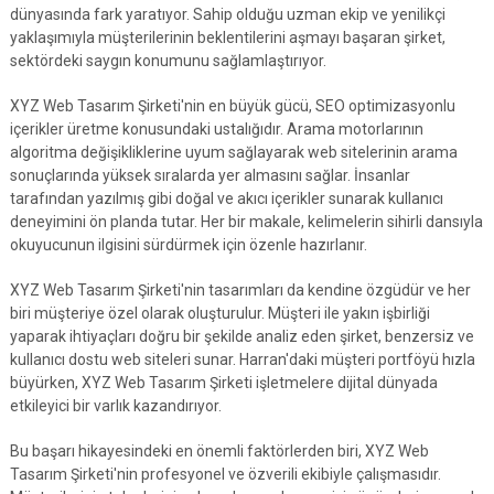
dünyasında fark yaratıyor. Sahip olduğu uzman ekip ve yenilikçi
yaklaşımıyla müşterilerinin beklentilerini aşmayı başaran şirket,
sektördeki saygın konumunu sağlamlaştırıyor.
XYZ Web Tasarım Şirketi'nin en büyük gücü, SEO optimizasyonlu
içerikler üretme konusundaki ustalığıdır. Arama motorlarının
algoritma değişikliklerine uyum sağlayarak web sitelerinin arama
sonuçlarında yüksek sıralarda yer almasını sağlar. İnsanlar
tarafından yazılmış gibi doğal ve akıcı içerikler sunarak kullanıcı
deneyimini ön planda tutar. Her bir makale, kelimelerin sihirli dansıyla
okuyucunun ilgisini sürdürmek için özenle hazırlanır.
XYZ Web Tasarım Şirketi'nin tasarımları da kendine özgüdür ve her
biri müşteriye özel olarak oluşturulur. Müşteri ile yakın işbirliği
yaparak ihtiyaçları doğru bir şekilde analiz eden şirket, benzersiz ve
kullanıcı dostu web siteleri sunar. Harran'daki müşteri portföyü hızla
büyürken, XYZ Web Tasarım Şirketi işletmelere dijital dünyada
etkileyici bir varlık kazandırıyor.
Bu başarı hikayesindeki en önemli faktörlerden biri, XYZ Web
Tasarım Şirketi'nin profesyonel ve özverili ekibiyle çalışmasıdır.