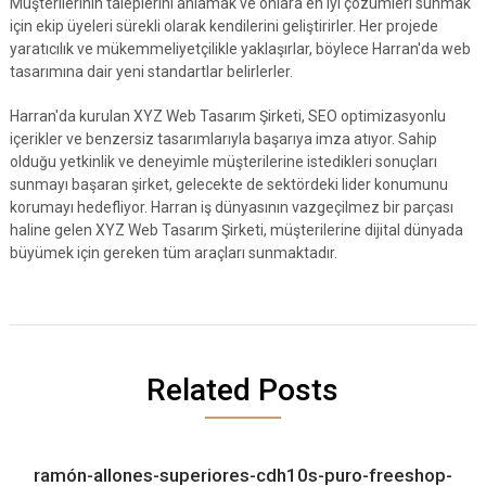
Müşterilerinin taleplerini anlamak ve onlara en iyi çözümleri sunmak
için ekip üyeleri sürekli olarak kendilerini geliştirirler. Her projede
yaratıcılık ve mükemmeliyetçilikle yaklaşırlar, böylece Harran'da web
tasarımına dair yeni standartlar belirlerler.
Harran'da kurulan XYZ Web Tasarım Şirketi, SEO optimizasyonlu
içerikler ve benzersiz tasarımlarıyla başarıya imza atıyor. Sahip
olduğu yetkinlik ve deneyimle müşterilerine istedikleri sonuçları
sunmayı başaran şirket, gelecekte de sektördeki lider konumunu
korumayı hedefliyor. Harran iş dünyasının vazgeçilmez bir parçası
haline gelen XYZ Web Tasarım Şirketi, müşterilerine dijital dünyada
büyümek için gereken tüm araçları sunmaktadır.
Related Posts
ramón-allones-superiores-cdh10s-puro-freeshop-