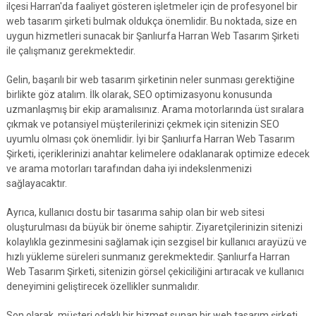
ilçesi Harran'da faaliyet gösteren işletmeler için de profesyonel bir
web tasarım şirketi bulmak oldukça önemlidir. Bu noktada, size en
uygun hizmetleri sunacak bir Şanlıurfa Harran Web Tasarım Şirketi
ile çalışmanız gerekmektedir.
Gelin, başarılı bir web tasarım şirketinin neler sunması gerektiğine
birlikte göz atalım. İlk olarak, SEO optimizasyonu konusunda
uzmanlaşmış bir ekip aramalısınız. Arama motorlarında üst sıralara
çıkmak ve potansiyel müşterilerinizi çekmek için sitenizin SEO
uyumlu olması çok önemlidir. İyi bir Şanlıurfa Harran Web Tasarım
Şirketi, içeriklerinizi anahtar kelimelere odaklanarak optimize edecek
ve arama motorları tarafından daha iyi indekslenmenizi
sağlayacaktır.
Ayrıca, kullanıcı dostu bir tasarıma sahip olan bir web sitesi
oluşturulması da büyük bir öneme sahiptir. Ziyaretçilerinizin sitenizi
kolaylıkla gezinmesini sağlamak için sezgisel bir kullanıcı arayüzü ve
hızlı yükleme süreleri sunmanız gerekmektedir. Şanlıurfa Harran
Web Tasarım Şirketi, sitenizin görsel çekiciliğini artıracak ve kullanıcı
deneyimini geliştirecek özellikler sunmalıdır.
Son olarak, müşteri odaklı bir hizmet sunan bir web tasarım şirketi