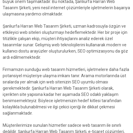
büyük önem taşımaktadır. Bu noktada, Şanlıurfa Harran Web
Tasarım Şirketi, yeni nesil internet çözümleriyle işletmelerin başarıya
ulaşmasına yardımcı olmaktadır.
Şanlıurfa Harran Web Tasarım Şirketi, uzman kadrosuyla özgün ve
etkileyici web siteleri oluşturmayı hedeflemektedir. Her bir proje için
titizlikle çalışan ekip, müşteri ihtiyaçlarını analiz ederek özel
tasarımlar sunar. Gelişmiş web teknolojilerini kullanarak modern ve
kullanıcı dostu arayüzler oluşturulurken, SEO optimizasyonu da göz
ardı edilmemektedir.
Firmamızın sunduğu web tasarım hizmetleri, işletmelere daha fazla
potansiyel müşteriye ulaşma imkanı tanır. Arama motorlarında üst
sıralarda yer almak için web sitenizin SEO uyumlu olması
gerekmektedir. Şanlıurfa Harran Web Tasarım Şirketi olarak,
içerikten site yapısına kadar her aşamada SEO odaklı yaklaşım
benimsemekteyiz. Böylece işletmenizin hedef kitlesi tarafından
kolaylıkla bulunabilmesi ve ilgi çekici içeriği ile dikkat çekmesi
sağlanmaktadır.
Müşterilerimize sunulan hizmetler sadece web tasarım ile sınırlı
değildir. Şanlıurfa Harran Web Tasarım Şirketi, e-ticaret çözümleri,