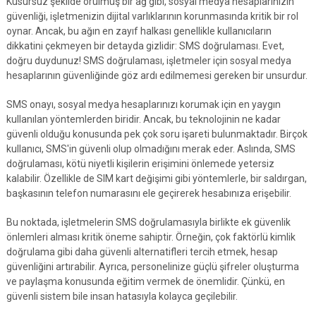
Kusursuz şekilde örülmüş bir ağ gibi, sosyal medya hesaplarınızın
güvenliği, işletmenizin dijital varlıklarının korunmasında kritik bir rol
oynar. Ancak, bu ağın en zayıf halkası genellikle kullanıcıların
dikkatini çekmeyen bir detayda gizlidir: SMS doğrulaması. Evet,
doğru duydunuz! SMS doğrulaması, işletmeler için sosyal medya
hesaplarının güvenliğinde göz ardı edilmemesi gereken bir unsurdur.
SMS onayı, sosyal medya hesaplarınızı korumak için en yaygın
kullanılan yöntemlerden biridir. Ancak, bu teknolojinin ne kadar
güvenli olduğu konusunda pek çok soru işareti bulunmaktadır. Birçok
kullanıcı, SMS'in güvenli olup olmadığını merak eder. Aslında, SMS
doğrulaması, kötü niyetli kişilerin erişimini önlemede yetersiz
kalabilir. Özellikle de SIM kart değişimi gibi yöntemlerle, bir saldırgan,
başkasının telefon numarasını ele geçirerek hesabınıza erişebilir.
Bu noktada, işletmelerin SMS doğrulamasıyla birlikte ek güvenlik
önlemleri alması kritik öneme sahiptir. Örneğin, çok faktörlü kimlik
doğrulama gibi daha güvenli alternatifleri tercih etmek, hesap
güvenliğini artırabilir. Ayrıca, personelinize güçlü şifreler oluşturma
ve paylaşma konusunda eğitim vermek de önemlidir. Çünkü, en
güvenli sistem bile insan hatasıyla kolayca geçilebilir.