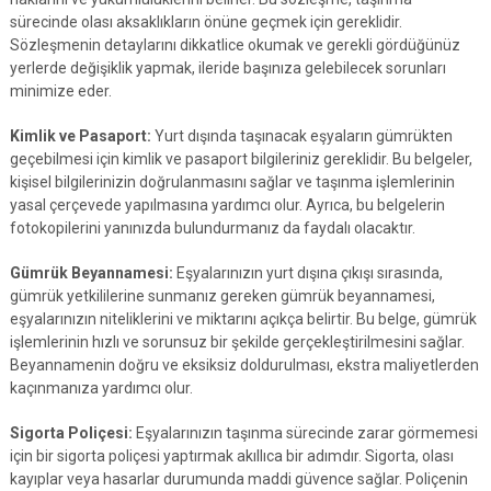
sürecinde olası aksaklıkların önüne geçmek için gereklidir.
Sözleşmenin detaylarını dikkatlice okumak ve gerekli gördüğünüz
yerlerde değişiklik yapmak, ileride başınıza gelebilecek sorunları
minimize eder.
Kimlik ve Pasaport:
Yurt dışında taşınacak eşyaların gümrükten
geçebilmesi için kimlik ve pasaport bilgileriniz gereklidir. Bu belgeler,
kişisel bilgilerinizin doğrulanmasını sağlar ve taşınma işlemlerinin
yasal çerçevede yapılmasına yardımcı olur. Ayrıca, bu belgelerin
fotokopilerini yanınızda bulundurmanız da faydalı olacaktır.
Gümrük Beyannamesi:
Eşyalarınızın yurt dışına çıkışı sırasında,
gümrük yetkililerine sunmanız gereken gümrük beyannamesi,
eşyalarınızın niteliklerini ve miktarını açıkça belirtir. Bu belge, gümrük
işlemlerinin hızlı ve sorunsuz bir şekilde gerçekleştirilmesini sağlar.
Beyannamenin doğru ve eksiksiz doldurulması, ekstra maliyetlerden
kaçınmanıza yardımcı olur.
Sigorta Poliçesi:
Eşyalarınızın taşınma sürecinde zarar görmemesi
için bir sigorta poliçesi yaptırmak akıllıca bir adımdır. Sigorta, olası
kayıplar veya hasarlar durumunda maddi güvence sağlar. Poliçenin