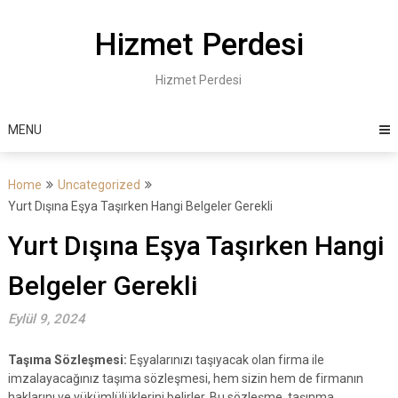
Skip
to
Hizmet Perdesi
content
Hizmet Perdesi
MENU
Home
Uncategorized
Yurt Dışına Eşya Taşırken Hangi Belgeler Gerekli
Yurt Dışına Eşya Taşırken Hangi
Belgeler Gerekli
Eylül 9, 2024
Taşıma Sözleşmesi:
Eşyalarınızı taşıyacak olan firma ile
imzalayacağınız taşıma sözleşmesi, hem sizin hem de firmanın
haklarını ve yükümlülüklerini belirler. Bu sözleşme, taşınma