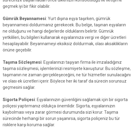
sürecinize başlamadan önce ülkenizin konsolosluğu ile iletişime
geçmek iyi bir fikir olabilir.
Gümrük Beyannamesi
: Yurt dışına eşya taşırken, gümrük
beyannamesi doldurmanız gerekecek. Bu belge, taşınan eşyaların
ne olduğunu ve hangi değerlerde olduklarını belirtir. Gümrük
yetkilileri, bu bilgileri kullanarak eşyalarınıza vergi ve diğer ücretleri
hesaplayabilir. Beyannameyi eksiksiz doldurmak, olası aksaklıkların
önüne geçebilir.
Taşıma Sözleşmesi
: Eşyalarınızı taşıyan firma ile imzaladığınız
taşıma sözleşmesi, işlemlerinizi resmiyete kavuşturur. Bu sözleşme,
taşımanın ne zaman gerçekleşeceğini, ne tür hizmetler sunulacağını
ve olası ek ücretleri içerir. Böylece her iki taraf da sürecin sorunsuz
geçmesini sağlar.
Sigorta Poliçesi
: Eşyalarınızın güvenliğini sağlamak için bir sigorta
poliçesi yaptırmanız oldukça önemlidir. Sigorta, eşyalarınızın
kaybolması veya zarar görmesi durumunda sizi korur. Taşıma
sürecinde herhangi bir sorun yaşanırsa, sigorta poliçeniz bu tür
risklere karşı koruma sağlar.