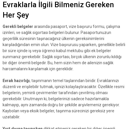
Evraklarla İlgili Bilmeniz Gereken
Her Şey
Gerekli belgeler
arasında pasaport, vize başvuru formu, çalışma
izinleri, ve sağlık sigortası belgeleri bulunur. Pasaportunuzun
geçerlilik süresinin taşınacağınız ülkenin gereksinimlerini
karşıladığından emin olun. Vize başvurusu yaparken, genellikle belirli
bir süre içinde iş veya öğrenci kabul mektubu gibi ek belgeler
sunmanız gerekebilir. Sağlık sigortası, birçok ülkenin zorunlu kıldığı
bir diğer önemli belgedir. Bu, hem sizin hem de ailenizin sağlık
harcamalarını karşılamak için gereklidir.
Evrak hazırlığı
, taşınmanın temel taşlarından biridir. Evraklarınızı
düzenli ve erişilebilir tutmak, işinizi kolaylaştıracaktır. Özellikle resmi
belgelerin, yeminli çevirmenler tarafından çevrilmiş olması
gerekebilir. Unutmayın ki, belgelerinizi sadece hazırlamakla
kalmayıp, aynı zamanda doğru bir şekilde arşivlemeniz gerekiyor.
Kaybolan veya eksik belgeler, taşınma sürecinizi gereksiz yere
uzatabilir.
Yurt dışına taşınırken
dikkat etmeniz gereken bir diğer önemli