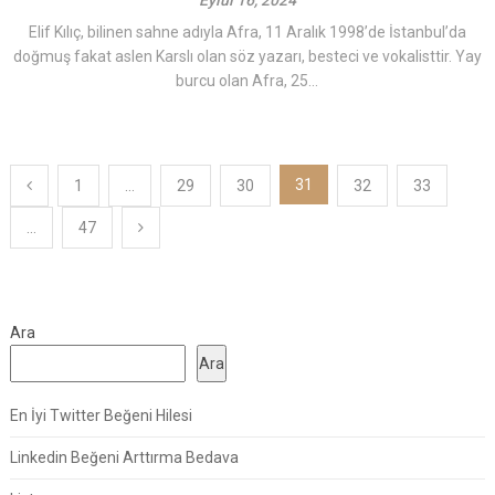
Eylül 16, 2024
Elif Kılıç, bilinen sahne adıyla Afra, 11 Aralık 1998’de İstanbul’da
doğmuş fakat aslen Karslı olan söz yazarı, besteci ve vokalisttir. Yay
burcu olan Afra, 25...
Yazı
31
1
…
29
30
32
33
sayfalaması
…
47
Ara
Ara
En İyi Twitter Beğeni Hilesi
Linkedin Beğeni Arttırma Bedava