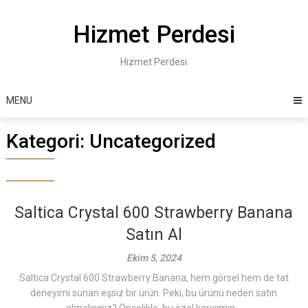
Skip
to
Hizmet Perdesi
content
Hizmet Perdesi
MENU
Kategori:
Uncategorized
Saltica Crystal 600 Strawberry Banana
Satın Al
Ekim 5, 2024
Saltica Crystal 600 Strawberry Banana, hem görsel hem de tat
deneyimi sunan eşsiz bir ürün. Peki, bu ürünü neden satın