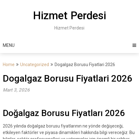
Skip
to
Hizmet Perdesi
content
Hizmet Perdesi
MENU
Home
Uncategorized
Dogalgaz Borusu Fiyatlari 2026
Dogalgaz Borusu Fiyatlari 2026
Mart 3, 2026
Doğalgaz Borusu Fiyatları 2026
2026 yılında doğalgaz borusu fiyatlarının ne yönde değişeceği,
etkileyen faktörler ve piyasa dinamikleri hakkında bilgi vereceğiz. Bu
bilgiler, sektör profesyonelleri ve yatırımcılar için önemli bir rehber