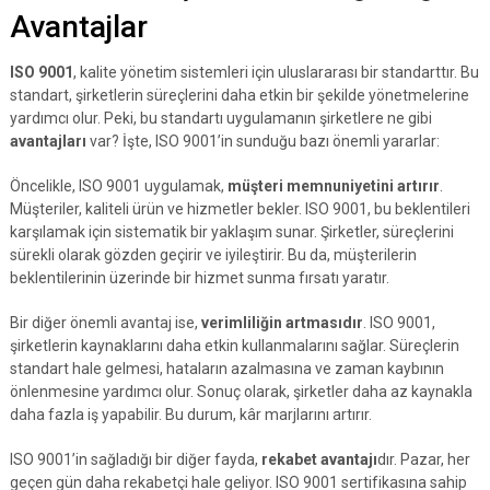
Avantajlar
ISO 9001
, kalite yönetim sistemleri için uluslararası bir standarttır. Bu
standart, şirketlerin süreçlerini daha etkin bir şekilde yönetmelerine
yardımcı olur. Peki, bu standartı uygulamanın şirketlere ne gibi
avantajları
var? İşte, ISO 9001’in sunduğu bazı önemli yararlar:
Öncelikle, ISO 9001 uygulamak,
müşteri memnuniyetini artırır
.
Müşteriler, kaliteli ürün ve hizmetler bekler. ISO 9001, bu beklentileri
karşılamak için sistematik bir yaklaşım sunar. Şirketler, süreçlerini
sürekli olarak gözden geçirir ve iyileştirir. Bu da, müşterilerin
beklentilerinin üzerinde bir hizmet sunma fırsatı yaratır.
Bir diğer önemli avantaj ise,
verimliliğin artmasıdır
. ISO 9001,
şirketlerin kaynaklarını daha etkin kullanmalarını sağlar. Süreçlerin
standart hale gelmesi, hataların azalmasına ve zaman kaybının
önlenmesine yardımcı olur. Sonuç olarak, şirketler daha az kaynakla
daha fazla iş yapabilir. Bu durum, kâr marjlarını artırır.
ISO 9001’in sağladığı bir diğer fayda,
rekabet avantajı
dır. Pazar, her
geçen gün daha rekabetçi hale geliyor. ISO 9001 sertifikasına sahip