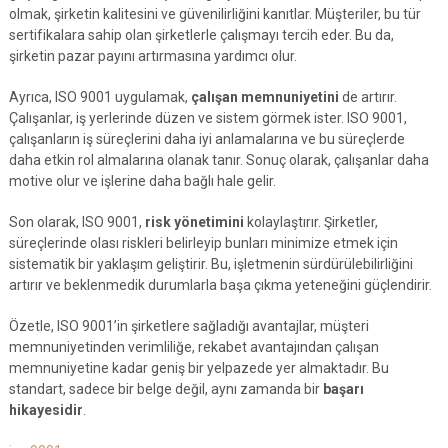
olmak, şirketin kalitesini ve güvenilirliğini kanıtlar. Müşteriler, bu tür
sertifikalara sahip olan şirketlerle çalışmayı tercih eder. Bu da,
şirketin pazar payını artırmasına yardımcı olur.
Ayrıca, ISO 9001 uygulamak,
çalışan memnuniyetini
de artırır.
Çalışanlar, iş yerlerinde düzen ve sistem görmek ister. ISO 9001,
çalışanların iş süreçlerini daha iyi anlamalarına ve bu süreçlerde
daha etkin rol almalarına olanak tanır. Sonuç olarak, çalışanlar daha
motive olur ve işlerine daha bağlı hale gelir.
Son olarak, ISO 9001,
risk yönetimini
kolaylaştırır. Şirketler,
süreçlerinde olası riskleri belirleyip bunları minimize etmek için
sistematik bir yaklaşım geliştirir. Bu, işletmenin sürdürülebilirliğini
artırır ve beklenmedik durumlarla başa çıkma yeteneğini güçlendirir.
Özetle, ISO 9001’in şirketlere sağladığı avantajlar, müşteri
memnuniyetinden verimliliğe, rekabet avantajından çalışan
memnuniyetine kadar geniş bir yelpazede yer almaktadır. Bu
standart, sadece bir belge değil, aynı zamanda bir
başarı
hikayesidir
.