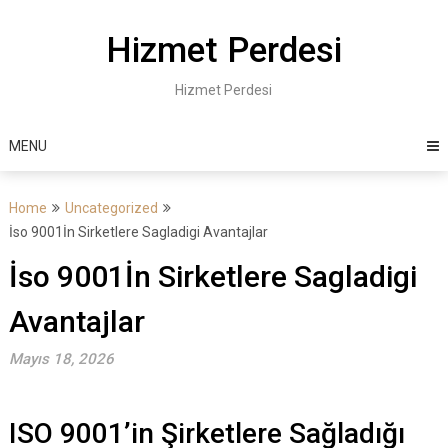
Skip
to
Hizmet Perdesi
content
Hizmet Perdesi
MENU
Home
Uncategorized
İso 9001İn Sirketlere Sagladigi Avantajlar
İso 9001İn Sirketlere Sagladigi
Avantajlar
Mayıs 18, 2026
ISO 9001’in Şirketlere Sağladığı