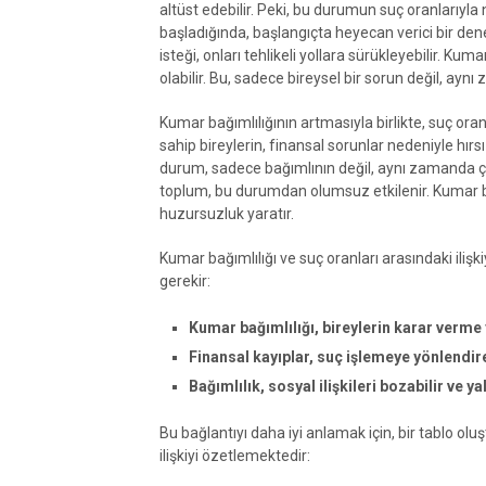
altüst edebilir. Peki, bu durumun suç oranlarıyla 
başladığında, başlangıçta heyecan verici bir den
isteği, onları tehlikeli yollara sürükleyebilir. Ku
olabilir. Bu, sadece bireysel bir sorun değil, ay
Kumar bağımlılığının artmasıyla birlikte, suç ora
sahip bireylerin, finansal sorunlar nedeniyle hırsı
durum, sadece bağımlının değil, aynı zamanda çevr
toplum, bu durumdan olumsuz etkilenir. Kumar ba
huzursuzluk yaratır.
Kumar bağımlılığı ve suç oranları arasındaki ili
gerekir:
Kumar bağımlılığı, bireylerin karar verme ye
Finansal kayıplar, suç işlemeye yönlendire
Bağımlılık, sosyal ilişkileri bozabilir ve yal
Bu bağlantıyı daha iyi anlamak için, bir tablo oluş
ilişkiyi özetlemektedir: