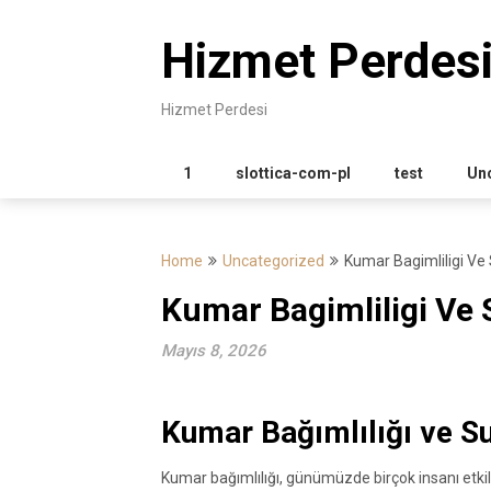
Skip
to
Hizmet Perdes
content
Hizmet Perdesi
1
slottica-com-pl
test
Un
Home
Uncategorized
Kumar Bagimliligi Ve S
Kumar Bagimliligi Ve S
Mayıs 8, 2026
Kumar Bağımlılığı ve Suç
Kumar bağımlılığı, günümüzde birçok insanı etkiley