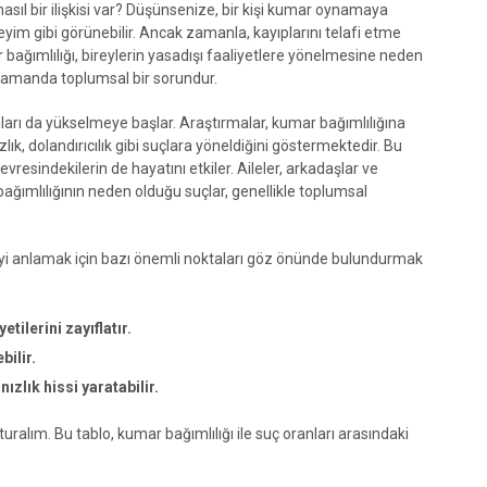
nasıl bir ilişkisi var? Düşünsenize, bir kişi kumar oynamaya
eyim gibi görünebilir. Ancak zamanla, kayıplarını telafi etme
mar bağımlılığı, bireylerin yasadışı faaliyetlere yönelmesine neden
nı zamanda toplumsal bir sorundur.
nları da yükselmeye başlar. Araştırmalar, kumar bağımlılığına
zlık, dolandırıcılık gibi suçlara yöneldiğini göstermektedir. Bu
esindekilerin de hayatını etkiler. Aileler, arkadaşlar ve
ğımlılığının neden olduğu suçlar, genellikle toplumsal
şkiyi anlamak için bazı önemli noktaları göz önünde bulundurmak
tilerini zayıflatır.
bilir.
nızlık hissi yaratabilir.
turalım. Bu tablo, kumar bağımlılığı ile suç oranları arasındaki