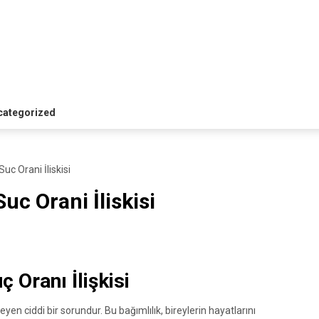
i
categorized
uc Orani İliskisi
uc Orani İliskisi
 Oranı İlişkisi
en ciddi bir sorundur. Bu bağımlılık, bireylerin hayatlarını