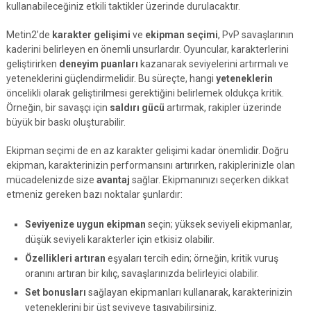
kullanabileceğiniz etkili taktikler üzerinde durulacaktır.
Metin2’de
karakter gelişimi
ve
ekipman seçimi
, PvP savaşlarının
kaderini belirleyen en önemli unsurlardır. Oyuncular, karakterlerini
geliştirirken
deneyim puanları
kazanarak seviyelerini artırmalı ve
yeteneklerini güçlendirmelidir. Bu süreçte, hangi
yeteneklerin
öncelikli olarak geliştirilmesi gerektiğini belirlemek oldukça kritik.
Örneğin, bir savaşçı için
saldırı gücü
artırmak, rakipler üzerinde
büyük bir baskı oluşturabilir.
Ekipman seçimi de en az karakter gelişimi kadar önemlidir. Doğru
ekipman, karakterinizin performansını artırırken, rakiplerinizle olan
mücadelenizde size
avantaj
sağlar. Ekipmanınızı seçerken dikkat
etmeniz gereken bazı noktalar şunlardır:
Seviyenize uygun ekipman
seçin; yüksek seviyeli ekipmanlar,
düşük seviyeli karakterler için etkisiz olabilir.
Özellikleri artıran
eşyaları tercih edin; örneğin, kritik vuruş
oranını artıran bir kılıç, savaşlarınızda belirleyici olabilir.
Set bonusları
sağlayan ekipmanları kullanarak, karakterinizin
yeteneklerini bir üst seviyeye taşıyabilirsiniz.