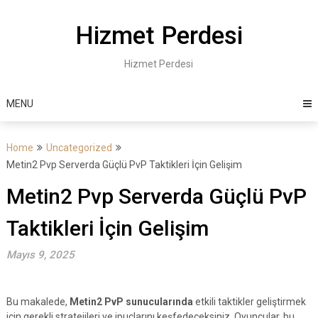
Skip
to
Hizmet Perdesi
content
Hizmet Perdesi
MENU
Home
Uncategorized
Metin2 Pvp Serverda Güçlü PvP Taktikleri İçin Gelişim
Metin2 Pvp Serverda Güçlü PvP
Taktikleri İçin Gelişim
Mayıs 9, 2025
Bu makalede,
Metin2 PvP sunucularında
etkili taktikler geliştirmek
için gerekli stratejileri ve ipuçlarını keşfedeceksiniz. Oyuncular, bu