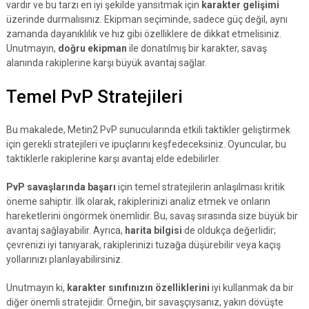
vardır ve bu tarzı en iyi şekilde yansıtmak için
karakter gelişimi
üzerinde durmalısınız. Ekipman seçiminde, sadece güç değil, aynı
zamanda dayanıklılık ve hız gibi özelliklere de dikkat etmelisiniz.
Unutmayın,
doğru ekipman
ile donatılmış bir karakter, savaş
alanında rakiplerine karşı büyük avantaj sağlar.
Temel PvP Stratejileri
Bu makalede, Metin2 PvP sunucularında etkili taktikler geliştirmek
için gerekli stratejileri ve ipuçlarını keşfedeceksiniz. Oyuncular, bu
taktiklerle rakiplerine karşı avantaj elde edebilirler.
PvP savaşlarında başarı
için temel stratejilerin anlaşılması kritik
öneme sahiptir. İlk olarak, rakiplerinizi analiz etmek ve onların
hareketlerini öngörmek önemlidir. Bu, savaş sırasında size büyük bir
avantaj sağlayabilir. Ayrıca,
harita bilgisi
de oldukça değerlidir;
çevrenizi iyi tanıyarak, rakiplerinizi tuzağa düşürebilir veya kaçış
yollarınızı planlayabilirsiniz.
Unutmayın ki,
karakter sınıfınızın özelliklerini
iyi kullanmak da bir
diğer önemli stratejidir. Örneğin, bir savaşçıysanız, yakın dövüşte