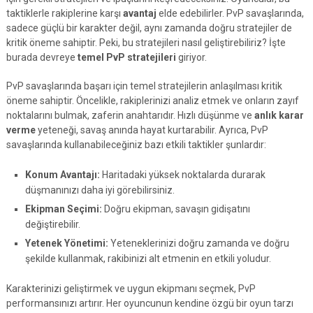
taktiklerle rakiplerine karşı
avantaj
elde edebilirler. PvP savaşlarında,
sadece güçlü bir karakter değil, aynı zamanda doğru stratejiler de
kritik öneme sahiptir. Peki, bu stratejileri nasıl geliştirebiliriz? İşte
burada devreye
temel PvP stratejileri
giriyor.
PvP savaşlarında başarı için temel stratejilerin anlaşılması kritik
öneme sahiptir. Öncelikle, rakiplerinizi analiz etmek ve onların zayıf
noktalarını bulmak, zaferin anahtarıdır. Hızlı düşünme ve
anlık karar
verme
yeteneği, savaş anında hayat kurtarabilir. Ayrıca, PvP
savaşlarında kullanabileceğiniz bazı etkili taktikler şunlardır:
Konum Avantajı:
Haritadaki yüksek noktalarda durarak
düşmanınızı daha iyi görebilirsiniz.
Ekipman Seçimi:
Doğru ekipman, savaşın gidişatını
değiştirebilir.
Yetenek Yönetimi:
Yeteneklerinizi doğru zamanda ve doğru
şekilde kullanmak, rakibinizi alt etmenin en etkili yoludur.
Karakterinizi geliştirmek ve uygun ekipmanı seçmek, PvP
performansınızı artırır. Her oyuncunun kendine özgü bir oyun tarzı